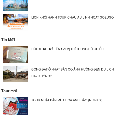
LỊCH KHỞI HÀNH TOUR CHÂU ÂU LINH HOẠT GOEUGO
Tin Mới
RỦI RO KHI KÝ TÊN SAI VỊ TRÍ TRONG HỘ CHIẾU
ĐỘNG ĐẤT Ở NHẬT BẢN CÓ ẢNH HƯỞNG ĐẾN DU LỊCH
HAY KHÔNG?
Tour mới
TOUR NHẬT BẢN MÙA HOA ANH ĐÀO (NRT-KIX)