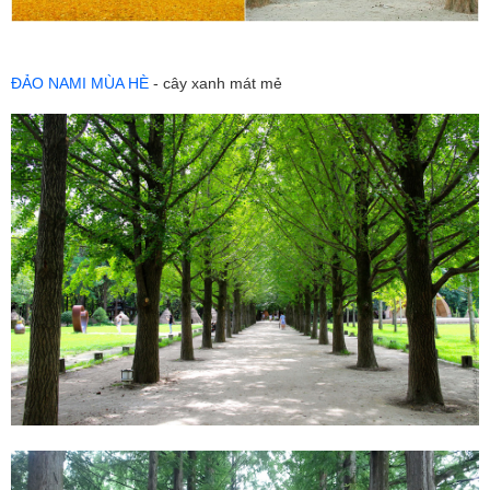
ĐẢO NAMI MÙA HÈ
- cây xanh mát mẻ