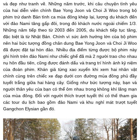
và đẹp như tranh vẽ. Những
năm trước, khi câu chuyện tình yêu
của hai diễn viên chính Bae Yong Joon và Choi Ji Woo trong bộ
phim trứ danh Bản tình ca mùa đông khép lại, lượng du khách đến
với đảo Nami tăng gấp đôi, trong đó khách nước ngoài chiếm 1/3.
Những năm tiếp theo từ 2003 đến 2005, du khách tiếp tục tăng,
đặc biệt là từ Nhật Bản. Chính vì sức ảnh hưởng lớn của bộ phim
nên hai bức tượng đồng chân dung Bae Yong Joon và Choi Ji Woo
đã được đặt tại hòn đảo. Nhiều địa điểm từng được bộ phim này
ghi hình trên đảo Nami như chiếc ghế đã mà 2 người trao cho nhau
nụ hôn đầu tiên, cũng được đánh dấu và trang trí hình ảnh kỷ niệm
của đoàn phim. Khán giả từng xao xuyến khi xem hai nhân vật
chính cùng trên chiếc xe đạp dưới con đường mùa đông phủ đầy
tuyết trắng giữa hai hàng cây.
Giống như bức tượng này, bạn và
người thân yêu của bạn có thể ôm nhau trong không khí lãng mạn
của mùa đông.
Đối với người thích trượt tuyết thì có thể tham gia
các tour du lịch bao gồm đảo Nami và khu nghỉ mát trượt tuyết
Gangchon Elysian gần đó.