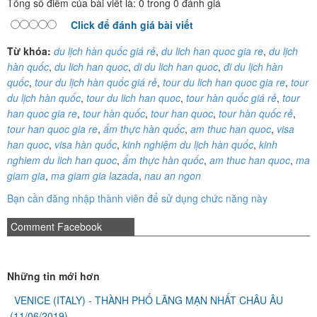
Tổng số điểm của bài viết là: 0 trong 0 đánh giá
Click để đánh giá bài viết
Từ khóa:
du lịch hàn quốc giá rẻ
,
du lich han quoc gia re
,
du lịch
hàn quốc
,
du lich han quoc
,
di du lich han quoc
,
đi du lịch hàn
quốc
,
tour du lịch hàn quốc giá rẻ
,
tour du lich han quoc gia re
,
tour
du lịch hàn quốc
,
tour du lich han quoc
,
tour hàn quốc giá rẻ
,
tour
han quoc gia re
,
tour hàn quốc
,
tour han quoc
,
tour hàn quốc rẻ
,
tour han quoc gia re
,
ẩm thực hàn quốc
,
am thuc han quoc
,
visa
han quoc
,
visa hàn quốc
,
kinh nghiệm du lịch hàn quốc
,
kinh
nghiem du lich han quoc
,
ẩm thực hàn quốc
,
am thuc han quoc
,
ma
giam gia
,
ma giam gia lazada
,
nau an ngon
Bạn cần đăng nhập thành viên để sử dụng chức năng này
Comment Facebook
Những tin mới hơn
VENICE (ITALY) - THÀNH PHỐ LÃNG MẠN NHẤT CHÂU ÂU
(11/06/2019)