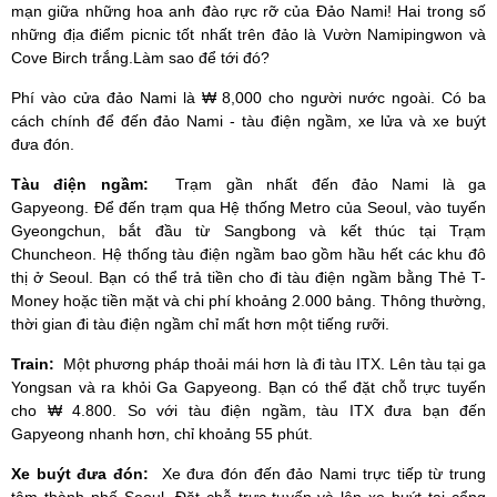
mạn giữa những hoa anh đào rực rỡ của Đảo Nami!
Hai trong số
những địa điểm picnic tốt nhất trên đảo là Vườn Namipingwon và
Cove Birch trắng.
Làm sao để tới đó?
Phí vào cửa đảo Nami là ₩ 8,000 cho người nước ngoài.
Có ba
cách chính để đến đảo Nami - tàu điện ngầm, xe lửa và xe buýt
đưa đón.
Tàu điện ngầm:
Trạm gần nhất đến đảo Nami là ga
Gapyeong.
Để đến trạm qua Hệ thống Metro của Seoul, vào tuyến
Gyeongchun, bắt đầu từ Sangbong và kết thúc tại Trạm
Chuncheon.
Hệ thống tàu điện ngầm bao gồm hầu hết các khu đô
thị ở Seoul.
Bạn có thể trả tiền cho đi tàu điện ngầm bằng Thẻ T-
Money hoặc tiền mặt và chi phí khoảng 2.000 bảng.
Thông thường,
thời gian đi tàu điện ngầm chỉ mất hơn một tiếng rưỡi.
Train:
Một phương pháp thoải mái hơn là đi tàu ITX.
Lên tàu tại ga
Yongsan và ra khỏi Ga Gapyeong.
Bạn có thể đặt chỗ trực tuyến
cho ₩ 4.800.
So với tàu điện ngầm, tàu ITX đưa bạn đến
Gapyeong nhanh hơn, chỉ khoảng 55 phút.
Xe buýt đưa đón:
Xe đưa đón đến đảo Nami trực tiếp từ trung