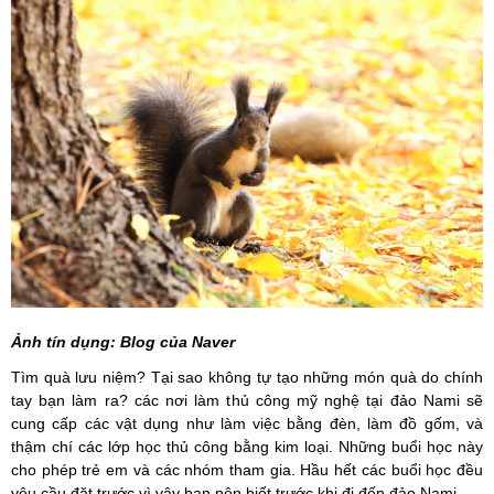
Ảnh tín dụng:
Blog của Naver
Tìm quà lưu niệm?
Tại sao không tự tạo những món quà do chính
tay bạn làm ra? các nơi làm t
hủ công mỹ nghệ tại đảo Nami sẽ
cung cấp các vật dụng như làm việc bằng đèn, làm đồ gốm, và
thậm chí các lớp học thủ công bằng kim loại.
Những buổi học này
cho phép trẻ em và các nhóm tham gia.
Hầu hết các buổi học đều
yêu cầu
đặt
trước vì vậy bạn nên biết trước khi đi đến đảo Nami.