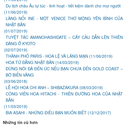
Du lịch châu Âu tự túc - linh hoạt - tiết kiệm dành cho mọi người
(11/06/2019)
LÀNG NỔI INE - MỘT VENICE THƠ MỘNG YÊN BÌNH CỦA
NHẬT BẢN
(01/07/2019)
TUYỆT TÁC AMANOHASHIDATE – CÂY CẦU DẪN LÊN THIÊN
ĐÀNG Ở KYOTO
(02/07/2019)
THÀNH PHỐ PARIS - HOA LỆ VÀ LÃNG MẠN
(11/06/2019)
HOA TỬ ĐẰNG NHẬT BẢN
(14/03/2019)
ĐỪNG NÓI ĐÃ ĐẾN ÚC NẾU BẠN CHƯA ĐẾN GOLD COAST –
BỜ BIỂN VÀNG
(03/06/2018)
LỄ HỘI HOA CHI ANH – SHIBAZAKURA
(08/03/2019)
CÔNG VIÊN HOA HITACHI - THIÊN ĐƯỜNG HOA CỦA NHẬT
BẢN
(11/03/2019)
BIA ASAHI - NHỮNG ĐIỀU BẠN MUỐN BIẾT
(12/12/2017)
Những tin cũ hơn