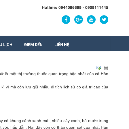
Hotline: 0944096699 - 0909111445
U LỊCH
ĐIỂM ĐẾN
LIÊN HỆ
sử là một thị trường thuốc quan trọng bậc nhất của cả Hàn
vĩ mà còn lưu giữ nhiều di tích lịch sử có giá trị cao của
 đây có khung cảnh xanh mát, nhiều cây xanh, hồ nước trung
̣t vời, hấp dẫn. Nơi đây còn có tháp quan sát cao nhất Hàn