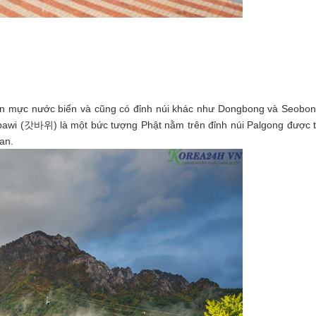
rên mực nước biển và cũng có đỉnh núi khác như Dongbong và Seobong.
tbawi (갓바위) là một bức tượng Phật nằm trên đỉnh núi Palgong được ti
an.