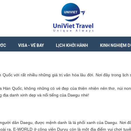
ƯỚC
VISA - VÉ BAY
LỊCH KHỞI HÀNH
KINH NGHIỆM D
ốc với rất nhiều những giá trị văn hóa lâu đời. Nơi đây trong lịch 
 Hàn Quốc, không những có vẻ đẹp của thiên nhiên nên thơ, núi non kì 
địa danh xinh dẹp và nổi tiếng của Daegu nhé!
gười dân Daegu, được mệnh danh là lá phổi xanh của Daegu. Nơi
ài ra, E-WORLD ở công viên Duryu còn là một địa điểm vui chơi tuyê