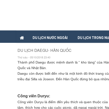
DU LỊCH NƯỚC NGOÀI
DU LỊCH TRONG N
DU LỊCH DAEGU- HÀN QUỐC
Thứ sáu - 05/10/2018 23:40
Thành phố Daegu được mệnh danh là “ kho tàng” của Hàn Qu
Quốc và Nhật Bản.
Daegu còn được biết đến như là một kinh đô thời trang của
triều đại Silla và Joseon. Đến Hàn Quốc đừng bỏ qua những 
Công viên Duryu:
Công viên Duryu là điểm đến yêu thích và quen thuộc của n
tâm, thích hợp cho các cuộc picnic, dã ngoại ngoài trời. Ngo