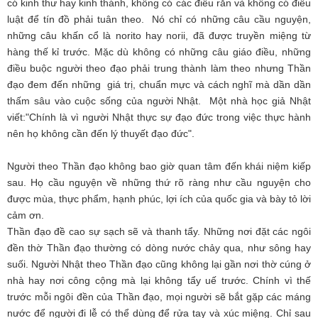
có kinh thư hay kinh thánh, không có các điều răn và không có điều
luật để tín đồ phải tuân theo. Nó chỉ có những câu cầu nguyện,
những câu khấn cổ là norito hay norii, đã được truyền miệng từ
hàng thế kỉ trước. Mặc dù không có những câu giáo điều, những
điều buộc người theo đạo phải trung thành làm theo nhưng Thần
đạo đem đến những giá trị, chuẩn mực và cách nghĩ mà dần dần
thấm sâu vào cuộc sống của người Nhật. Một nhà học giả Nhật
viết:"Chính là vì người Nhật thực sự đạo đức trong việc thực hành
nên họ không cần đến lý thuyết đạo đức".
Người theo Thần đạo không bao giờ quan tâm đến khái niệm kiếp
sau. Họ cầu nguyện về những thứ rõ ràng như cầu nguyện cho
được mùa, thực phẩm, hạnh phúc, lợi ích của quốc gia và bày tỏ lời
cảm ơn.
Thần đạo đề cao sự sạch sẽ và thanh tẩy. Những nơi đặt các ngôi
đền thờ Thần đạo thường có dòng nước chảy qua, như sông hay
suối. Người Nhật theo Thần đạo cũng không lại gần nơi thờ cúng ở
nhà hay nơi công cộng mà lại không tẩy uế trước. Chính vì thế
trước mỗi ngôi đền của Thần đạo, mọi người sẽ bắt gặp các máng
nước để người đi lễ có thể dùng để rửa tay và xúc miệng. Chỉ sau