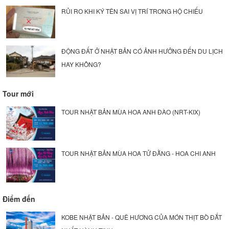
RỦI RO KHI KÝ TÊN SAI VỊ TRÍ TRONG HỘ CHIẾU
ĐỘNG ĐẤT Ở NHẬT BẢN CÓ ẢNH HƯỞNG ĐẾN DU LỊCH
HAY KHÔNG?
Tour mới
TOUR NHẬT BẢN MÙA HOA ANH ĐÀO (NRT-KIX)
TOUR NHẬT BẢN MÙA HOA TỬ ĐẰNG - HOA CHI ANH
Điểm đến
KOBE NHẬT BẢN - QUÊ HƯƠNG CỦA MÓN THỊT BÒ ĐẮT