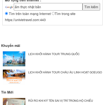
Mở rộng trên Internet :
Tìm trên toàn mạng Internet
Tìm trong site
https://univietravel.com:443
Khuyến mãi
LỊCH KHỞI HÀNH TOUR TRUNG QUỐC
LỊCH KHỞI HÀNH TOUR CHÂU ÂU LINH HOẠT GOEUGO
Tin Mới
RỦI RO KHI KÝ TÊN SAI VỊ TRÍ TRONG HỘ CHIẾU