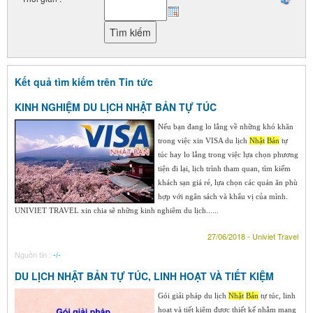
Kết quả tìm kiếm trên Tin tức
KINH NGHIỆM DU LỊCH NHẬT BẢN TỰ TÚC
Nếu bạn đang lo lắng về những khó khăn
trong việc xin VISA du lịch
Nhật
Bản
tự
túc hay lo lắng trong việc lựa chọn phương
tiện đi lại, lịch trình tham quan, tìm kiếm
khách sạn giá rẻ, lựa chọn các quán ăn phù
hợp với ngân sách và khẩu vị của mình.
UNIVIET TRAVEL xin chia sẽ những kinh nghiêm du lịch......
27/06/2018 - Univiet Travel
Nguồn tin :
-/-
DU LỊCH NHẬT BẢN TỰ TÚC, LINH HOẠT VÀ TIẾT KIỆM
Gói giải pháp du lịch
Nhật
Bản
tự túc, linh
hoạt và tiết kiệm được thiết kế nhằm mang