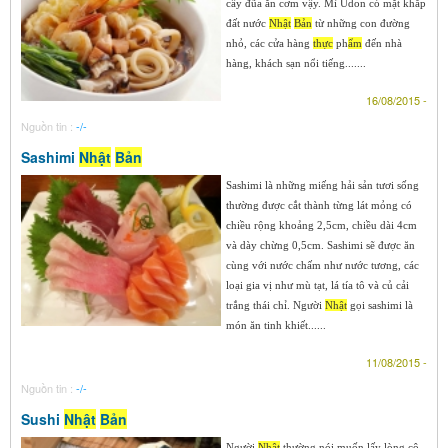
cây đũa ăn cơm vậy. Mì Udon có mặt khắp
đất nước
Nhật
Bản
từ những con đường
nhỏ, các cửa hàng
thực
ph
ẩm
đến nhà
hàng, khách sạn nổi tiếng.......
16/08/2015 -
Nguồn tin :
-/-
Sashimi
Nhật
Bản
Sashimi là những miếng hải sản tươi sống
thường được cắt thành từng lát mỏng có
chiều rộng khoảng 2,5cm, chiều dài 4cm
và dày chừng 0,5cm. Sashimi sẽ được ăn
cùng với nước chấm như nước tương, các
loại gia vị như mù tạt, lá tía tô và củ cải
trắng thái chỉ. Người
Nhật
gọi sashimi là
món ăn tinh khiết......
11/08/2015 -
Nguồn tin :
-/-
Sushi
Nhật
Bản
Người
Nhật
thường nói muốn lấy lòng cô