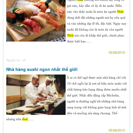
gái nào, hãy dẫn cô ấy đi ăn sushi. Điều
này cho thấy sushi là món ăn người
Nhật
dùng thết đãi những người mà họ yêu quý
và vào những dịp lễ tết, đặc biệt. Ngày nay
sushi đã không còn là món ăn của người
Nhật
mà còn đi khắp thế giới, chinh phục
được biết bao......
05/08/2015 -
Nguồn tin :
-/-
Nhà hàng sushi ngon nhất thế giới
Ít ai có thể ngờ được một nhà hàng chỉ với
10 chỗ ngồi lại là nơi sở hữu món sushi với
chất lượng hảo hạng đáng thèm muốn nhất
thế giới. Nhắc đến đẳng cấp Michelin,
người ta thường nghĩ tới những nhà hàng
sang trọng với không gian lung linh từ ánh
đèn và muỗng nĩa sáng choang. Thế
nhưng trên
thực
......
05/08/2015 -