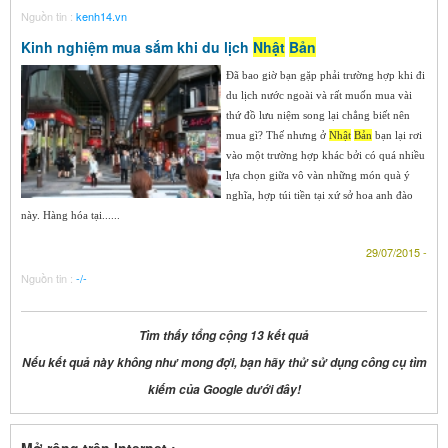
Nguồn tin :
kenh14.vn
Kinh nghiệm mua sắm khi du lịch
Nhật
Bản
Đã bao giờ bạn gặp phải trường hợp khi đi
du lịch nước ngoài và rất muốn mua vài
thứ đồ lưu niệm song lại chẳng biết nên
mua gì? Thế nhưng ở
Nhật
Bản
bạn lại rơi
vào một trường hợp khác bởi có quá nhiều
lựa chọn giữa vô vàn những món quà ý
nghĩa, hợp túi tiền tại xứ sở hoa anh đào
này. Hàng hóa tại......
29/07/2015 -
Nguồn tin :
-/-
Tìm thấy tổng cộng 13 kết quả
Nếu kết quả này không như mong đợi, bạn hãy thử sử dụng công cụ tìm
kiếm của Google dưới đây!