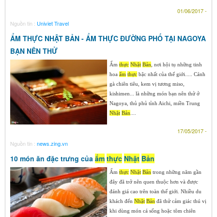
01/06/2017 -
Nguồn tin :
Univiet Travel
ẨM THỰC NHẬT BẢN - ẨM THỰC ĐƯỜNG PHỐ TẠI NAGOYA
BẠN NÊN THỬ
Ẩm
thực
Nhật
Bản
, nơi hội tụ những tinh
hoa
ẩm
thực
bậc nhất của thế giới..... Cánh
gà chiên tiêu, kem vị tương miso,
kishimen... là những món bạn nên thử ở
Nagoya, thủ phủ tỉnh Aichi, miền Trung
Nhật
Bản
....
17/05/2017 -
Nguồn tin :
news.zing.vn
10 món ăn đặc trưng của
ẩm
thực
Nhật
Bản
Ẩm
thực
Nhật
Bản
trong những năm gần
đây đã trở nên quen thuộc hơn và được
đánh giá cao trên toàn thế giới. Nhiều du
khách đến
Nhật
Bản
đã thử cảm giác thú vị
khi dùng món cá sống hoặc tôm chiên