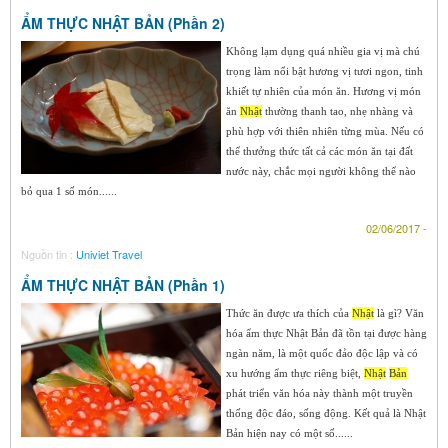
ẨM THỰC NHẬT BẢN (Phần 2)
Không lạm dụng quá nhiều gia vị mà chú
trọng làm nổi bật hương vị tươi ngon, tinh
khiết tự nhiên của món ăn. Hương vị món
ăn
Nhật
thường thanh tao, nhẹ nhàng và
phù hợp với thiên nhiên từng mùa. Nếu có
thể thưởng thức tất cả các món ăn tại đất
nước này, chắc mọi người không thể nào
bỏ qua 1 số món......
02/06/2017 -
Nguồn tin :
Univiet Travel
ẨM THỰC NHẬT BẢN (Phần 1)
Thức ăn được ưa thích của
Nhật
là gì? Văn
hóa ẩm thực Nhật Bản đã tồn tại được hàng
ngàn năm, là một quốc đảo độc lập và có
xu hướng ẩm thực riêng biệt,
Nhật
Bản
phát triển văn hóa này thành một truyền
thống độc đáo, sống động. Kết quả là Nhật
Bản hiện nay có một số......