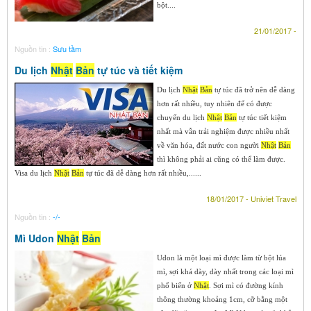
bột....
21/01/2017 -
Nguồn tin :
Sưu tầm
Du lịch
Nhật
Bản
tự túc và tiết kiệm
Du lịch
Nhật
Bản
tự túc đã trở nên dễ dàng
hơn rất nhiều, tuy nhiên để có được
chuyến du lịch
Nhật
Bản
tự túc tiết kiệm
nhất mà vẫn trải nghiệm được nhiều nhất
về văn hóa, đất nước con người
Nhật
Bản
thì không phải ai cũng có thể làm được.
Visa du lịch
Nhật
Bản
tự túc đã dễ dàng hơn rất nhiều,......
18/01/2017 - Univiet Travel
Nguồn tin :
-/-
Mì Udon
Nhật
Bản
Udon là một loại mì được làm từ bột lúa
mì, sợi khá dày, dày nhất trong các loại mì
phổ biến ở
Nhật
. Sợi mì có đường kính
thông thường khoảng 1cm, cỡ bằng một