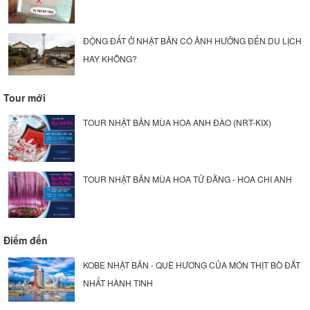
ĐỘNG ĐẤT Ở NHẬT BẢN CÓ ẢNH HƯỞNG ĐẾN DU LỊCH
HAY KHÔNG?
Tour mới
TOUR NHẬT BẢN MÙA HOA ANH ĐÀO (NRT-KIX)
TOUR NHẬT BẢN MÙA HOA TỬ ĐẰNG - HOA CHI ANH
Điểm đến
KOBE NHẬT BẢN - QUÊ HƯƠNG CỦA MÓN THỊT BÒ ĐẮT
NHẤT HÀNH TINH