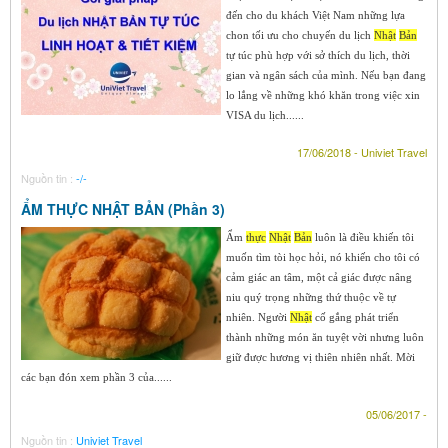
đến cho du khách Việt Nam những lựa
chon tối ưu cho chuyến du lịch
Nhật
Bản
tự túc phù hợp với sở thích du lịch, thời
gian và ngân sách của mình. Nếu bạn đang
lo lắng về những khó khăn trong việc xin
VISA du lịch......
17/06/2018 - Univiet Travel
Nguồn tin :
-/-
ẨM THỰC NHẬT BẢN (Phần 3)
Ẩm
thực
Nhật
Bản
luôn là điều khiến tôi
muốn tìm tòi học hỏi, nó khiến cho tôi có
cảm giác an tâm, một cả giác được nâng
niu quý trọng những thứ thuộc về tự
nhiên. Người
Nhật
cố gắng phát triển
thành những món ăn tuyệt vời nhưng luôn
giữ được hương vị thiên nhiên nhất. Mời
các bạn đón xem phần 3 của......
05/06/2017 -
Nguồn tin :
Univiet Travel