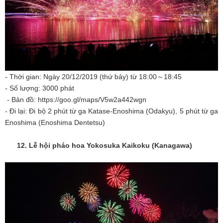
- Thời gian: Ngày 20/12/2019 (thứ bảy) từ 18:00～18:45
- Số lượng: 3000 phát
- Bản đồ: https://goo.gl/maps/V5w2a442wgn
- Đi lại: Đi bộ 2 phút từ ga Katase-Enoshima (Odakyu), 5 phút từ ga
Enoshima (Enoshima Dentetsu)
12. Lễ hội pháo hoa Yokosuka Kaikoku (Kanagawa)