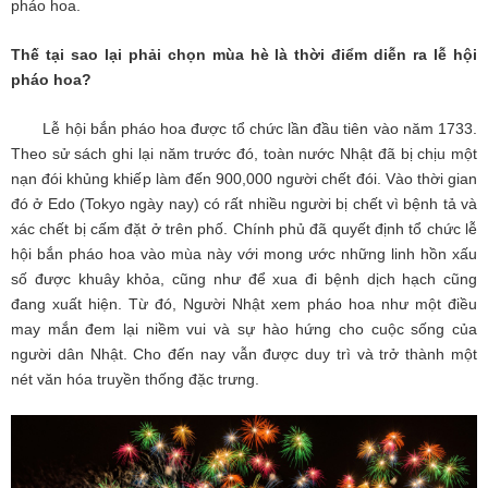
pháo hoa.
Thế tại sao lại phải chọn mùa hè là thời điểm diễn ra lễ hội
pháo hoa?
Lễ hội bắn pháo hoa được tổ chức lần đầu tiên vào năm 1733.
Theo sử sách ghi lại năm trước đó, toàn nước Nhật đã bị chịu một
nạn đói khủng khiếp làm đến 900,000 người chết đói. Vào thời gian
đó ở Edo (Tokyo ngày nay) có rất nhiều người bị chết vì bệnh tả và
xác chết bị cấm đặt ở trên phố. Chính phủ đã quyết định tổ chức lễ
hội bắn pháo hoa vào mùa này với mong ước những linh hồn xấu
số được khuây khỏa, cũng như để xua đi bệnh dịch hạch cũng
đang xuất hiện. Từ đó, Người Nhật xem pháo hoa như một điều
may mắn đem lại niềm vui và sự hào hứng cho cuộc sống của
người dân Nhật. Cho đến nay vẫn được duy trì và trở thành một
nét văn hóa truyền thống đặc trưng.