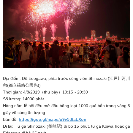
Địa điểm: Đê Edogawa, phía trước công viên Shinozaki (江戸川河川
敷(都立篠崎公園先))
Thời gian: 4/8/2019（thứ bảy）19:15～20:30
Số lượng: 14000 phát.
Hàng năm lễ hội đều mở đầu bằng loạt 1000 quả bắn trong vòng 5
giây vô cùng ấn tượng.
Bản đồ:
https://goo.gl/maps/u9v5t8aLXon
Đi lại: Từ ga Shinozaki (篠崎駅) đi bộ 15 phút, từ ga Koiwa hoặc ga
Edogawa đi bộ 25 phút.