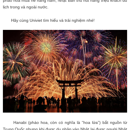
pháo hoa mùa hè hàng năm, Nhật Bản thu hút hàng triệu khách du
lịch trong và ngoài nước.
Hãy cùng Univiet tìm hiểu và trải nghiệm nhé!
Hanabi (pháo hoa, còn có nghĩa là “hoa lửa”) bắt nguồn từ
Trung Quốc nhưng khi được du nhập vào Nhật lại được người Nhật