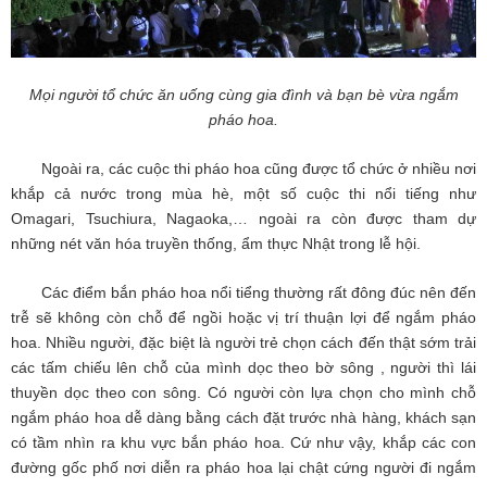
Mọi người tổ chức ăn uống cùng gia đình và bạn bè vừa ngắm
pháo hoa.
Ngoài ra, các cuộc thi pháo hoa cũng được tổ chức ở nhiều nơi
khắp cả nước trong mùa hè, một số cuộc thi nổi tiếng như
Omagari, Tsuchiura, Nagaoka,… ngoài ra còn được tham dự
những nét văn hóa truyền thống, ẩm thực Nhật trong lễ hội.
Các điểm bắn pháo hoa nổi tiểng thường rất đông đúc nên đến
trễ sẽ không còn chỗ để ngồi hoặc vị trí thuận lợi để ngắm pháo
hoa. Nhiều người, đặc biệt là người trẻ chọn cách đến thật sớm trải
các tấm chiếu lên chỗ của mình dọc theo bờ sông , người thì lái
thuyền dọc theo con sông. Có người còn lựa chọn cho mình chỗ
ngắm pháo hoa dễ dàng bằng cách đặt trước nhà hàng, khách sạn
có tầm nhìn ra khu vực bắn pháo hoa. Cứ như vậy, khắp các con
đường gốc phố nơi diễn ra pháo hoa lại chật cứng người đi ngắm