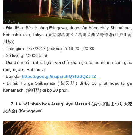
- Địa điểm: Bờ đê sông Edogawa, đoạn sân bóng chày Shimabata,
Katsushika-ku, Tokyo. (東京都葛飾区 / 葛飾区柴又野球場(江戸川河
川敷))
- Thời gian: 24/7/2017 (thứ ba) từ 19:20～20:30
- Số lượng: 13000 phát
- Địa điểm bắn rất rất gần với chỗ khán giả, pháo nổ mà cảm giác
rung người. Rất thú vị.
- Bản đồ:
https://goo.gl/maps/uhQYtGdQZJT2
- Đi lại: Từ ga Shibamata (柴又駅) đi bộ 10 phút hoặc từ ga
Kanamachi (金町駅) đi bộ 20 phút.
7. Lễ hội pháo hoa Atsugi Ayu Matsuri (
あつぎ鮎まつり大花
火大会
) (Kanagawa)