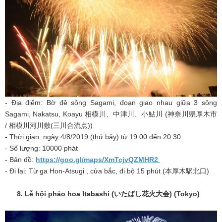
- Địa điểm: Bờ đê sông Sagami, đoạn giao nhau giữa 3 sông
Sagami, Nakatsu, Koayu 相模川、中津川、小鮎川 (神奈川県厚木市
/ 相模川河川敷(三川合流点))
- Thời gian: ngày 4/8/2019 (thứ bảy) từ 19:00 đến 20:30
- Số lượng: 10000 phát
- Bản đồ:
https://goo.gl/maps/XmTcjvQZMHR2
- Đi lại: Từ ga Hon-Atsugi , cửa bắc, đi bộ 15 phút (本厚木駅北口)
8. Lễ hội pháo hoa Itabashi (
いたばし花火大会
) (Tokyo)