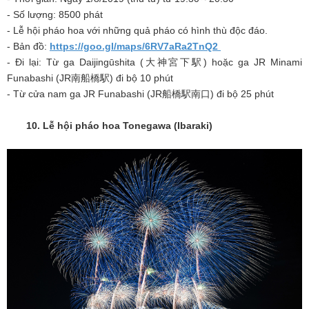
- Số lượng: 8500 phát
- Lễ hội pháo hoa với những quả pháo có hình thù độc đáo.
- Bản đồ:
https://goo.gl/maps/6RV7aRa2TnQ2
- Đi lại: Từ ga Daijingūshita (大神宮下駅) hoặc ga JR Minami
Funabashi (JR南船橋駅) đi bộ 10 phút
- Từ cửa nam ga JR Funabashi (JR船橋駅南口) đi bộ 25 phút
10. Lễ hội pháo hoa Tonegawa (Ibaraki)