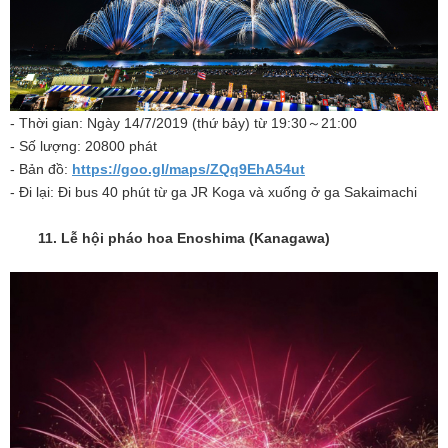
- Thời gian: Ngày 14/7/2019 (thứ bảy) từ 19:30～21:00
- Số lượng: 20800 phát
- Bản đồ:
https://goo.gl/maps/ZQq9EhA54ut
- Đi lại: Đi bus 40 phút từ ga JR Koga và xuống ở ga Sakaimachi
11. Lễ hội pháo hoa Enoshima (Kanagawa)