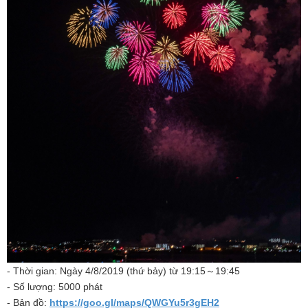
- Thời gian: Ngày 4/8/2019 (thứ bảy) từ 19:15～19:45
- Số lượng: 5000 phát
- Bản đồ:
https://goo.gl/maps/QWGYu5r3gEH2