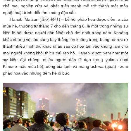
chế tạo, nghiên cứu và phát triển mạnh mẽ trở thành một môn
nghệ thuật trình diễn ánh sáng đặc sắc.
Hanabi Matsuri (花火 祭り) – Lễ hội pháo hoa được diễn ra vào
mùa hè, thường từ tháng 7 cho đến tháng 8, là một trong những sự
kiện lễ hội được người dân Nhật chờ đợi nhất trong năm. Khoảng
khắc những vệt lóe sáng bay thẳng lên không trung bung nở rực rỡ
thành nhiều hình thù khác nhau sau đó hòa tan vào không làm cho
mọi người không khỏi thích thú reo hò. Hanabi được xem như một
sự kiện đại chúng, nhiều người dân đi dạo trong yukata (loại
Kimono mặc mùa hè), uống bia lạnh và mang uchiwa (quạt) - xem
pháo hoa vào những đêm hè oi bức.