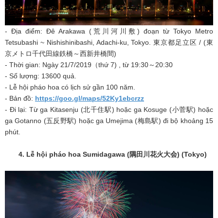
- Địa điểm: Đê Arakawa (荒川河川敷) đoạn từ Tokyo Metro
Tetsubashi ~ Nishishinibashi, Adachi-ku, Tokyo. 東京都足立区 / (東
京メトロ千代田線鉄橋～西新井橋間)
- Thời gian: Ngày 21/7/2019（thứ 7) , từ 19:30～20:30
- Số lượng: 13600 quả.
- Lễ hội pháo hoa có lịch sử gần 100 năm.
- Bản đồ:
https://goo.gl/maps/52Ky1ebcrzz
- Đi lại: Từ ga Kitasenju (北千住駅) hoặc ga Kosuge (小菅駅) hoặc
ga Gotanno (五反野駅) hoặc ga Umejima (梅島駅) đi bộ khoảng 15
phút.
4. Lễ hội pháo hoa Sumidagawa (
隅田川花火大会
) (Tokyo)