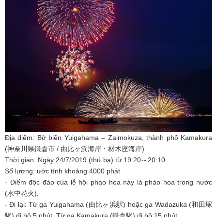
Địa điểm: Bờ biển Yuigahama – Zaimokuza, thành phố Kamakura
(神奈川県鎌倉市 / 由比ヶ浜海岸・材木座海岸)
Thời gian: Ngày 24/7/2019 (thứ ba) từ 19:20～20:10
Số lượng: ước tính khoảng 4000 phát
- Điểm độc đáo của lễ hội pháo hoa này là pháo hoa trong nước
(水中花火).
- Đi lại: Từ ga Yuigahama (由比ヶ浜駅) hoặc ga Wadazuka (和田塚
駅) đi bộ 5 phút. Từ ga Kamakura (鎌倉駅) đi bộ 15 phút