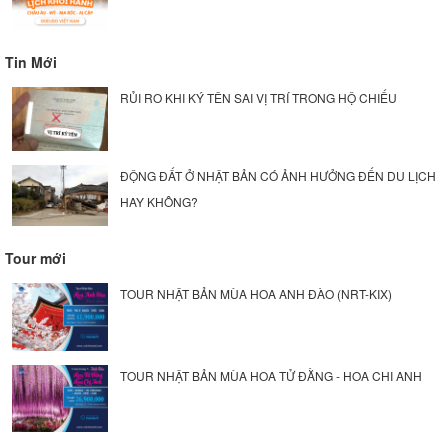
Tin Mới
RỦI RO KHI KÝ TÊN SAI VỊ TRÍ TRONG HỘ CHIẾU
ĐỘNG ĐẤT Ở NHẬT BẢN CÓ ẢNH HƯỞNG ĐẾN DU LỊCH
HAY KHÔNG?
Tour mới
TOUR NHẬT BẢN MÙA HOA ANH ĐÀO (NRT-KIX)
TOUR NHẬT BẢN MÙA HOA TỬ ĐẰNG - HOA CHI ANH