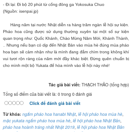
- Đi lại: Đi bộ 20 phút từ cổng đông ga Yokosuka Chuo
(Nguồn: isenpai.jp)
Hàng năm tại nước Nhật diễn ra hàng trăm ngàn lễ hội sự kiện.
Pháo hoa cũng được sử dụng thường xuyên tại một số sự kiện
quan trọng như: Quốc Khánh, Chào Mừng Năm Mới, Khánh Thành,
.. Nhưng nếu bạn có dịp đến Nhật Bản vào mùa hè đúng mùa pháo
hoa bạn sẽ cảm nhận như là mình đang đắm chìm trong không khí
vui tươi rộn ràng của năm mới đầy khác biệt. Đừng quên chuẩn bị
cho mình một bộ Yukata để hòa mình vào lễ hội này nhé!
Tác giả bài viết:
THẠCH THẢO (tổng hợp)
Tổng số điểm của bài viết là: 0 trong 0 đánh giá
Click để đánh giá bài viết
Từ khóa:
ngắm pháo hoa hanabi Nhật
,
lễ hội pháo hoa mùa hè
,
mặc yukata ngắm pháo hoa mùa hè
,
lễ hội pháo hoa Nhật Bản
,
pháo hoa hoành tráng nhất Nhật 2019
,
lễ hội pháo hoa Nhật Bản