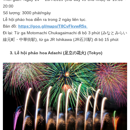
20:00
Số lượng: 3000 phát/ngày
Lễ hội pháo hoa diễn ra trong 2 ngày liên tục.
Bản đồ:
https://goo.gl/maps/T8CvFkvwR5s
Đi lại: Từ ga Motomachi Chukagaimachi đi bộ 3 phút (みなとみらい
線元町・中華街駅), từ ga JR Ishikawa (JR石川駅) đi bộ 15 phút
3. Lễ hội pháo hoa Adachi (
足立の花火
) (Tokyo)