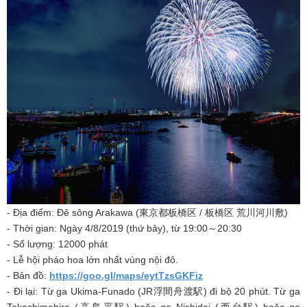
- Địa điểm: Đê sông Arakawa (東京都板橋区 / 板橋区 荒川河川敷)
- Thời gian: Ngày 4/8/2019 (thứ bảy), từ 19:00～20:30
- Số lượng: 12000 phát
- Lễ hội pháo hoa lớn nhất vùng nội đô.
- Bản đồ:
https://goo.gl/maps/eytTzsGKFiz
- Đi lại: Từ ga Ukima-Funado (JR浮間舟渡駅) đi bộ 20 phút. Từ ga
Takashimahira (高島平駅) hoặc ga Nishidai (西台駅) hoặc ga