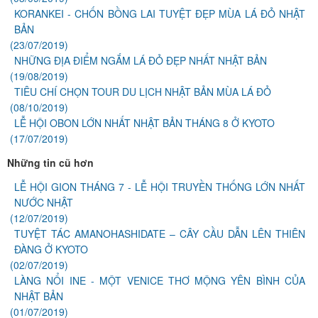
KORANKEI - CHỐN BỒNG LAI TUYỆT ĐẸP MÙA LÁ ĐỎ NHẬT
BẢN
(23/07/2019)
NHỮNG ĐỊA ĐIỂM NGẮM LÁ ĐỎ ĐẸP NHẤT NHẬT BẢN
(19/08/2019)
TIÊU CHÍ CHỌN TOUR DU LỊCH NHẬT BẢN MÙA LÁ ĐỎ
(08/10/2019)
LỄ HỘI OBON LỚN NHẤT NHẬT BẢN THÁNG 8 Ở KYOTO
(17/07/2019)
Những tin cũ hơn
LỄ HỘI GION THÁNG 7 - LỄ HỘI TRUYỀN THỐNG LỚN NHẤT
NƯỚC NHẬT
(12/07/2019)
TUYỆT TÁC AMANOHASHIDATE – CÂY CẦU DẪN LÊN THIÊN
ĐÀNG Ở KYOTO
(02/07/2019)
LÀNG NỔI INE - MỘT VENICE THƠ MỘNG YÊN BÌNH CỦA
NHẬT BẢN
(01/07/2019)