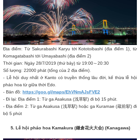
Địa điểm: Từ Sakurabashi Karyu tới Kototoibashi (địa điểm 1), từ
Komagatabashi tới Umayabashi (địa điểm 2)
Thời gian: Ngày 28/7/2019 (thứ bảy) từ 19:00～20:30
Số lượng: 22000 phát (tổng của 2 địa điểm).
- Lễ hội duy nhất ở Kanto có truyền thống lâu đời, kế thừa lễ hội
pháo hoa từ giữa thời Edo.
- Bản đồ:
https://goo.gl/maps/EhVNmAJsFVE2
- Đi lại: Địa điểm 1: Từ ga Asakusa (浅草駅) đi bộ 15 phút.
- Địa điểm 2: Từ ga Asakusa (浅草駅) hoặc ga Kuramae (蔵前駅) đi
bộ 5 phút
5. Lễ hội pháo hoa Kamakura (
鎌倉花火大会
) (Kanagawa)