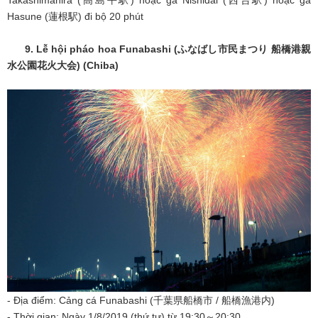
Hasune (蓮根駅) đi bộ 20 phút
9. Lễ hội pháo hoa Funabashi (
ふなばし市民まつり
船橋港親
水公園花火大会
) (Chiba)
- Địa điểm: Cảng cá Funabashi (千葉県船橋市 / 船橋漁港内)
- Thời gian: Ngày 1/8/2019 (thứ tư) từ 19:30～20:30