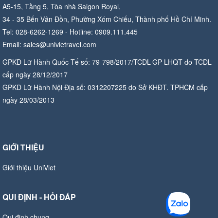
A5-15, Tầng 5, Tòa nhà Saigon Royal,
34 - 35 Bến Vân Đồn, Phường Xóm Chiếu, Thành phố Hồ Chí Minh.
Tel: 028-6262-1269 - Hotline: 0909.111.445
Email: sales@univietravel.com
GPKD Lữ Hành Quốc Tế số: 79-798/2017/TCDL-GP LHQT do TCDL
cấp ngày 28/12/2017
GPKD Lữ Hành Nội Địa số: 0312207225 do Sở KHĐT. TPHCM cấp
ngày 28/03/2013
GIỚI THIỆU
Giới thiệu UniViet
QUI ĐỊNH - HỎI ĐÁP
Qui định chung