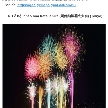
- Bản đồ:
https://goo.gl/maps/gXcLocNohwJ2
6. Lễ hội pháo hoa Katsushika (
葛飾納涼花火大会
) (Tokyo)