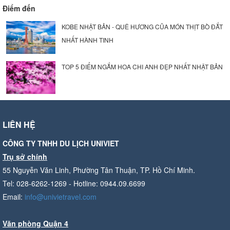
Điểm đến
KOBE NHẬT BẢN - QUÊ HƯƠNG CỦA MÓN THỊT BÒ ĐẮT
NHẤT HÀNH TINH
TOP 5 ĐIỂM NGẮM HOA CHI ANH ĐẸP NHẤT NHẬT BẢN
LIÊN HỆ
CÔNG TY TNHH DU LỊCH UNIVIET
Trụ sở chính
55 Nguyễn Văn Linh, Phường Tân Thuận, TP. Hồ Chí Minh.
Tel: 028-6262-1269 - Hotline: 0944.09.6699
Email:
info@univietravel.com
Văn phòng Quận 4