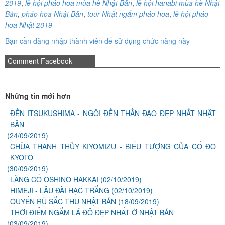
2019
,
lễ hội pháo hoa mùa hè Nhật Bản
,
lễ hội hanabi mùa hè Nhật
Bản
,
pháo hoa Nhật Bản
,
tour Nhật ngắm pháo hoa
,
lễ hội pháo
hoa Nhật 2019
Bạn cần đăng nhập thành viên để sử dụng chức năng này
Comment Facebook
Những tin mới hơn
ĐỀN ITSUKUSHIMA - NGÔI ĐỀN THẦN ĐẠO ĐẸP NHẤT NHẬT
BẢN
(24/09/2019)
CHÙA THANH THỦY KIYOMIZU - BIỂU TƯỢNG CỦA CỐ ĐÔ
KYOTO
(30/09/2019)
LÀNG CỔ OSHINO HAKKAI
(02/10/2019)
HIMEJI - LÂU ĐÀI HẠC TRẮNG
(02/10/2019)
QUYẾN RŨ SẮC THU NHẬT BẢN
(18/09/2019)
THỜI ĐIỂM NGẮM LÁ ĐỎ ĐẸP NHẤT Ở NHẬT BẢN
(03/09/2019)