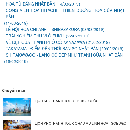
HOA TỬ ĐẰNG NHẬT BẢN
(14/03/2019)
CÔNG VIÊN HOA HITACHI - THIÊN ĐƯỜNG HOA CỦA NHẬT
BẢN
(11/03/2019)
LỄ HỘI HOA CHI ANH – SHIBAZAKURA
(08/03/2019)
TRẢI NGHIỆM THÚ VỊ Ở FUKUI
(22/02/2019)
VẺ ĐẸP CỦA THÀNH PHỐ CỔ KANAZAWA
(21/02/2019)
TAKAYAMA - ĐIỂM ĐẾN THỜI BAN SƠ NHẬT BẢN
(20/02/2019)
SHIRAKAWAGO - LÀNG CỔ ĐẸP NHƯ TRANH CỦA NHẬT BẢN
(16/02/2019)
Khuyến mãi
LỊCH KHỞI HÀNH TOUR TRUNG QUỐC
LỊCH KHỞI HÀNH TOUR CHÂU ÂU LINH HOẠT GOEUGO