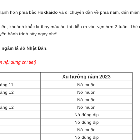
 lạnh hơn phía bắc
Hokkaido
và di chuyển dần về phía nam, đến miề
hiên, khoảnh khắc lá thay màu áo thì diễn ra vỏn vẹn hơn 2 tuần. T
uyến hành trình này ngay nhé!
ể
ngắm lá đỏ Nhật Bản
.
 nội dung chi tiết)
Xu hướng năm 2023
háng 11
Nở muộn
háng 12
Nở muộn
Nở muộn
háng 12
Nở muộn
Nở đúng dịp
Nở đúng dịp
Nở muộn
Nở đúng dịp