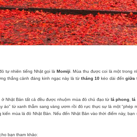
ỏ tự nhiên tiếng Nhật gọi là
Momiji
. Mùa thu được coi là một trong
ững thắng cảnh đáng kinh ngạc này là từ
tháng 10
kéo dài đến
giữa 
ùa ở Nhật Bản tất cả đều được nhuộm mùa đỏ chủ đạo từ
lá phong
,
lá
 áo” từ xanh thẫm sang vàng ươm rồi đỏ rực thực sự là một “phép mà
 kiến mùa lá đỏ Nhật Bản. Nếu đến Nhật Bản vào thời điểm này, bạn 
cho bạn tham khảo: