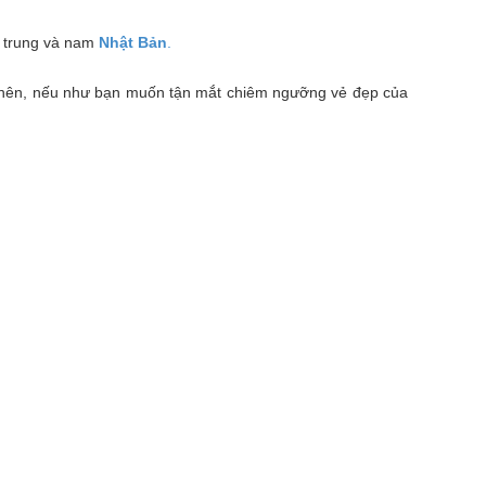
n trung và nam
Nhật Bản
.
hế nên, nếu như bạn muốn tận mắt chiêm ngưỡng vẻ đẹp của