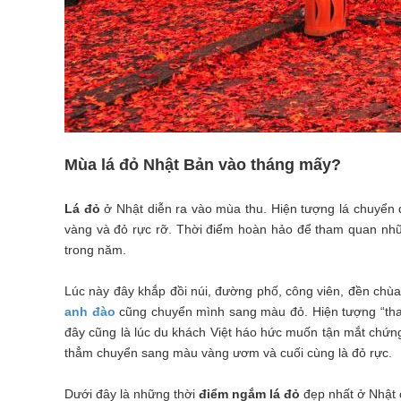
Mùa lá đỏ Nhật Bản vào tháng mấy?
Lá đỏ
ở Nhật diễn ra vào mùa thu. Hiện tượng lá chuyển đ
vàng và đỏ rực rỡ. Thời điểm hoàn hảo để tham quan nh
trong năm.
Lúc này đây khắp đồi núi, đường phố, công viên, đền ch
anh đào
cũng chuyển mình sang màu đỏ. Hiện tượng “thay
đây cũng là lúc du khách Việt háo hức muốn tận mắt chứng
thẳm chuyển sang màu vàng ươm và cuối cùng là đỏ rực.
Dưới đây là những thời
điểm ngắm lá đỏ
đẹp nhất ở Nhật 