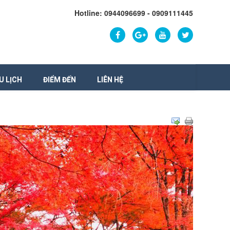
Hotline: 0944096699 - 0909111445
U LỊCH
ĐIỂM ĐẾN
LIÊN HỆ