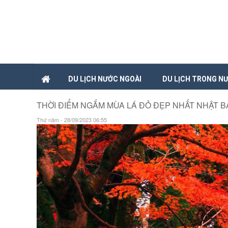
DU LỊCH NƯỚC NGOÀI
DU LỊCH TRONG N
THỜI ĐIỂM NGẮM MÙA LÁ ĐỎ ĐẸP NHẤT NHẬT B
Thứ năm - 28/09/2023 06:55