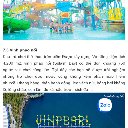
7.3 Vịnh phao nổi
Khu trò chơi thể thao trên biển Được xây dựng Với tổng diện tích
4.200 m2, vịnh phao nổi (Splash Bay) có thể đón khoảng 750
người vui chơi cùng lúc. Tại đây các bạn sẽ được trải nghiệm
những trò chơi dưới nước cũng không kém phần mạo hiểm
như:cầu thăng bằng, tháp hành động, leo vách núi, bóng hơi khổng
lồ, lòng chảo, con lăn, đu xà, cầu trượt, xích đu….