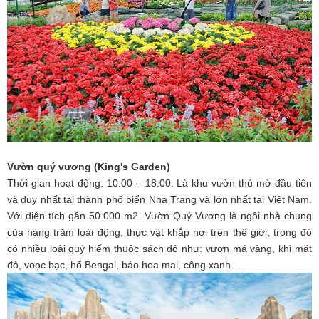
Vườn quý vương (King's Garden)
Thời gian hoạt động: 10:00 – 18:00. Là khu vườn thú mở đầu tiên
và duy nhất tại thành phố biển Nha Trang và lớn nhất tại Việt Nam.
Với diện tích gần 50.000 m2. Vườn Quý Vương là ngôi nhà chung
của hàng trăm loài động, thực vật khắp nơi trên thế giới, trong đó
có nhiều loài quý hiếm thuộc sách đỏ như: vượn má vàng, khỉ mặt
đỏ, voọc bạc, hổ Bengal, báo hoa mai, công xanh….