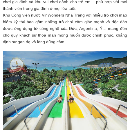
chơi gia đình và khu vui chơi dành cho trẻ em – phù hợp với mọi
thành viên trong gia đình ở mọi lứa tuổi.
Khu Công viên nước VinWonders Nha Trang với nhiều trò chơi mạo
hiểm kỳ thú bao gồm những trò chơi cảm giác mạnh và độc đáo
được ứng dụng từ công nghệ của Đức, Argentina, Ý… mang đến
cho quý khách sự thoả mãn mong muốn được chinh phục, khẳng
định sự gan dạ và lòng dũng cảm.