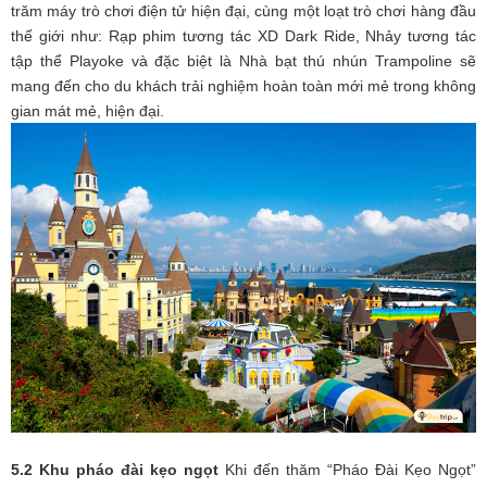
trăm máy trò chơi điện tử hiện đại, cùng một loạt trò chơi hàng đầu
thế giới như: Rạp phim tương tác XD Dark Ride, Nhảy tương tác
tập thể Playoke và đặc biệt là Nhà bạt thú nhún Trampoline sẽ
mang đến cho du khách trải nghiệm hoàn toàn mới mẻ trong không
gian mát mẻ, hiện đại.
5.2 Khu pháo đài kẹo ngọt
Khi đến thăm “Pháo Đài Kẹo Ngọt”