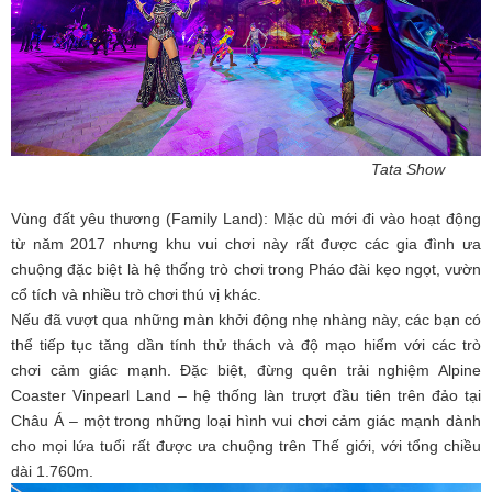
Tata Show
Vùng đất yêu thương (Family Land): Mặc dù mới đi vào hoạt động
từ năm 2017 nhưng khu vui chơi này rất được các gia đình ưa
chuộng đặc biệt là hệ thống trò chơi trong Pháo đài kẹo ngọt, vườn
cổ tích và nhiều trò chơi thú vị khác.
Nếu đã vượt qua những màn khởi động nhẹ nhàng này, các bạn có
thể tiếp tục tăng dần tính thử thách và độ mạo hiểm với các trò
chơi cảm giác mạnh. Đặc biệt, đừng quên trải nghiệm Alpine
Coaster Vinpearl Land – hệ thống làn trượt đầu tiên trên đảo tại
Châu Á – một trong những loại hình vui chơi cảm giác mạnh dành
cho mọi lứa tuổi rất được ưa chuộng trên Thế giới, với tổng chiều
dài 1.760m.