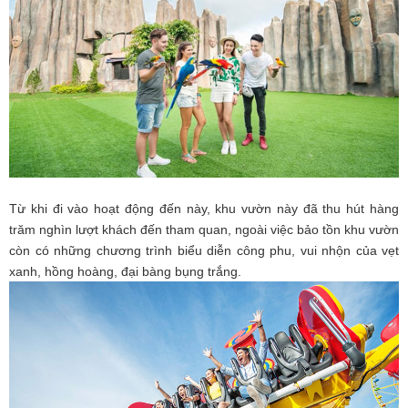
Từ khi đi vào hoạt động đến này, khu vườn này đã thu hút hàng
trăm nghìn lượt khách đến tham quan, ngoài việc bảo tồn khu vườn
còn có những chương trình biểu diễn công phu, vui nhộn của vẹt
xanh, hồng hoàng, đại bàng bụng trắng.