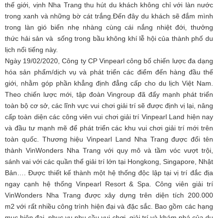
thế giới, vịnh Nha Trang thu hút du khách không chỉ với làn nước
trong xanh và những bờ cát trắng.Đến đây du khách sẽ đắm mình
trong làn gió biển nhẹ nhàng cùng cái nắng nhiệt đới, thưởng
thức hải sản và sống trong bầu không khí lễ hội của thành phố du
lịch nổi tiếng này.
Ngày 19/02/2020, Công ty CP Vinpearl công bố chiến lược đa dạng
hóa sản phẩm/dịch vụ và phát triển các điểm đến hàng đầu thế
giới, nhằm góp phần khẳng định đẳng cấp cho du lịch Việt Nam.
Theo chiến lược mới, tập đoàn Vingroup đã đẩy mạnh phát triển
toàn bộ cơ sở, các lĩnh vực vui chơi giải trí sẽ được định vị lại, nâng
cấp toàn diện các công viên vui chơi giải trí Vinpearl Land hiện nay
và đầu tư mạnh mẽ để phát triển các khu vui chơi giải trí mới trên
toàn quốc. Thương hiệu Vinpearl Land Nha Trang được đổi tên
thành VinWonders Nha Trang với quy mô và tầm vóc vượt trội,
sánh vai với các quần thể giải trí lớn tại Hongkong, Singapore, Nhật
Bản…. Được thiết kế thành một hệ thống độc lập tại vị trí đắc địa
ngay cạnh hệ thống Vinpearl Resort & Spa. Công viên giải trí
VinWonders Nha Trang được xây dựng trên diện tích 200.000
m2 với rất nhiều công trình hiện đại và đặc sắc. Bao gồm các hạng
mục hiện đại, phục vụ nhu cầu vui chơi, giải trí và khám phá của du