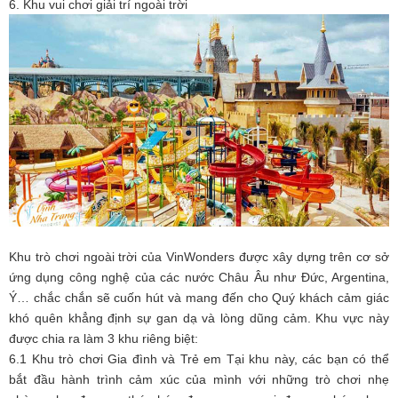
6. Khu vui chơi giải trí ngoài trời
Khu trò chơi ngoài trời của VinWonders được xây dựng trên cơ sở
ứng dụng công nghệ của các nước Châu Âu như Đức, Argentina,
Ý… chắc chắn sẽ cuốn hút và mang đến cho Quý khách cảm giác
khó quên khẳng định sự gan dạ và lòng dũng cảm. Khu vực này
được chia ra làm 3 khu riêng biệt:
6.1 Khu trò chơi Gia đình và Trẻ em Tại khu này, các bạn có thể
bắt đầu hành trình cảm xúc của mình với những trò chơi nhẹ