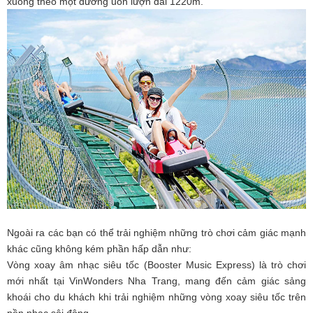
xuống theo một đường uốn lượn dài 1220m.
Ngoài ra các bạn có thể trải nghiệm những trò chơi cảm giác mạnh
khác cũng không kém phần hấp dẫn như:
Vòng xoay âm nhạc siêu tốc (Booster Music Express) là trò chơi
mới nhất tại VinWonders Nha Trang, mang đến cảm giác sảng
khoái cho du khách khi trải nghiệm những vòng xoay siêu tốc trên
nền nhạc sôi động.