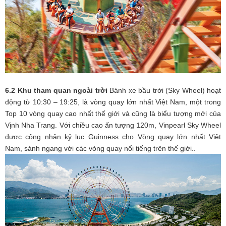
6.2 Khu tham quan ngoài trời
Bánh xe bầu trời (Sky Wheel) hoạt
động từ 10:30 – 19:25, là vòng quay lớn nhất Việt Nam, một trong
Top 10 vòng quay cao nhất thế giới và cũng là biểu tượng mới của
Vịnh Nha Trang. Với chiều cao ấn tượng 120m, Vinpearl Sky Wheel
được công nhận kỷ lục Guinness cho Vòng quay lớn nhất Việt
Nam, sánh ngang với các vòng quay nổi tiếng trên thế giới..