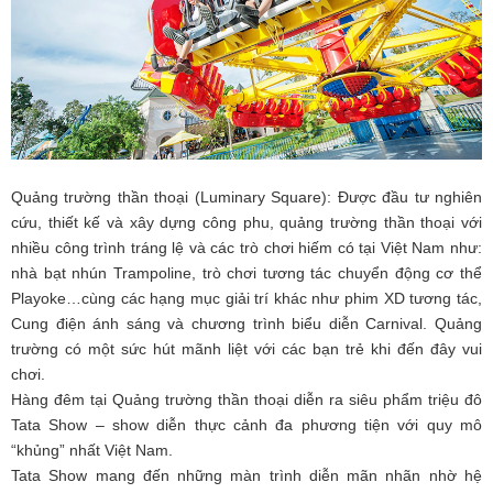
Quảng trường thần thoại (Luminary Square): Được đầu tư nghiên
cứu, thiết kế và xây dựng công phu, quảng trường thần thoại với
nhiều công trình tráng lệ và các trò chơi hiếm có tại Việt Nam như:
nhà bạt nhún Trampoline, trò chơi tương tác chuyển động cơ thể
Playoke…cùng các hạng mục giải trí khác như phim XD tương tác,
Cung điện ánh sáng và chương trình biểu diễn Carnival. Quảng
trường có một sức hút mãnh liệt với các bạn trẻ khi đến đây vui
chơi.
Hàng đêm tại Quảng trường thần thoại diễn ra siêu phẩm triệu đô
Tata Show – show diễn thực cảnh đa phương tiện với quy mô
“khủng” nhất Việt Nam.
Tata Show mang đến những màn trình diễn mãn nhãn nhờ hệ