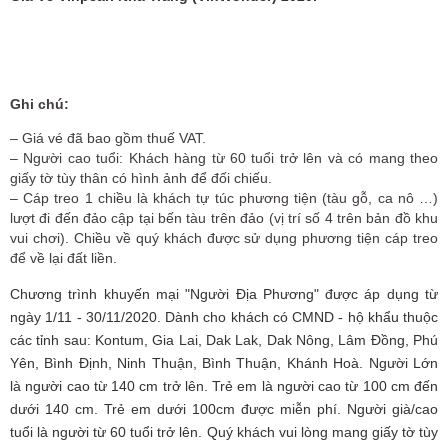
Ghi chú:
– Giá vé đã bao gồm thuế VAT.
– Người cao tuổi: Khách hàng từ 60 tuổi trở lên và có mang theo
giấy tờ tùy thân có hình ảnh để đối chiếu.
– Cáp treo 1 chiều là khách tự túc phương tiện (tàu gỗ, ca nô …)
lượt đi đến đảo cập tại bến tàu trên đảo (vị trí số 4 trên bản đồ khu
vui chơi). Chiều về quý khách được sử dụng phương tiện cáp treo
để về lại đất liền.
Chương trình khuyến mại "Người Địa Phương" được áp dụng từ
ngày 1/11 - 30/11/2020. Dành cho khách có CMND - hộ khẩu thuộc
các tỉnh sau: Kontum, Gia Lai, Dak Lak, Dak Nông, Lâm Đồng, Phú
Yên, Bình Định, Ninh Thuận, Bình Thuận, Khánh Hoà. Người Lớn
là người cao từ 140 cm trở lên. Trẻ em là người cao từ 100 cm đến
dưới 140 cm. Trẻ em dưới 100cm được miễn phí. Người già/cao
tuổi là người từ 60 tuổi trở lên. Quý khách vui lòng mang giấy tờ tùy