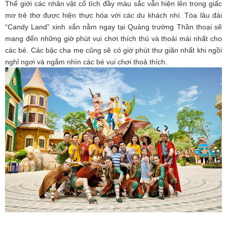
Thế giới các nhân vật cổ tích đầy màu sắc vẫn hiện lên trong giấc
mơ trẻ thơ được hiện thực hóa với các du khách nhí. Tòa lâu đài
“Candy Land” xinh xắn nằm ngay tại Quảng trường Thần thoại sẽ
mang đến những giờ phút vui chơi thích thú và thoải mái nhất cho
các bé. Các bậc cha mẹ cũng sẽ có giờ phút thư giãn nhất khi ngồi
nghỉ ngơi và ngắm nhìn các bé vui chơi thoả thích.