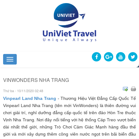
VINWONDERS NHA TRANG
Thứ ba - 10/11/2020 02:48
Vinpearl Land Nha Trang
- Thương Hiệu Việt Đẳng Cấp Quốc Tế
Vinpearl Land Nha Trang (tên mới VinWonders) là thiên đường vui
chơi giải trí, nghỉ dưỡng đẳng cấp quốc tế trên đảo Hòn Tre thuộc
Vịnh Nha Trang. Nơi đây nổi tiếng với hệ thống Cáp Treo vượt biển
dài nhất thế giới, những Trò Chơi Cảm Giác Mạnh hàng đầu thế
giới và mới xây dựng thêm công viên nước ngọt trên bãi biển đầu