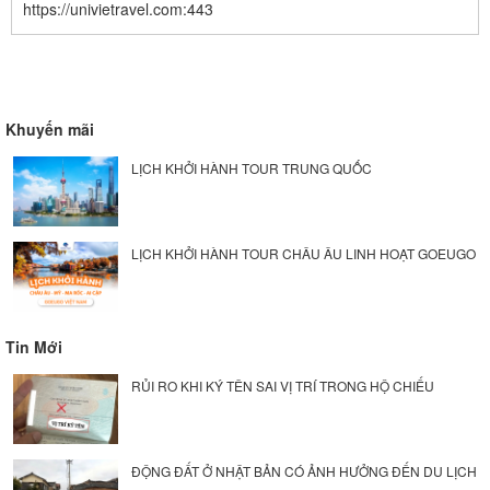
https://univietravel.com:443
Khuyến mãi
LỊCH KHỞI HÀNH TOUR TRUNG QUỐC
LỊCH KHỞI HÀNH TOUR CHÂU ÂU LINH HOẠT GOEUGO
Tin Mới
RỦI RO KHI KÝ TÊN SAI VỊ TRÍ TRONG HỘ CHIẾU
ĐỘNG ĐẤT Ở NHẬT BẢN CÓ ẢNH HƯỞNG ĐẾN DU LỊCH