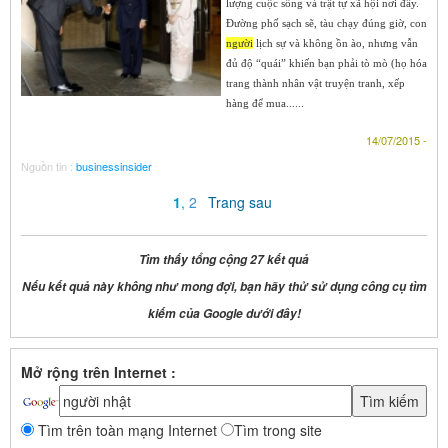
lượng cuộc sống và trật tự xã hội nơi đây.
Đường phố sạch sẽ, tàu chạy đúng giờ, con
người
lịch sự và không ồn ào, nhưng vẫn
đủ độ “quái” khiến bạn phải tò mò (họ hóa
trang thành nhân vật truyện tranh, xếp
hàng để mua......
14/07/2015 -
Nguồn tin :
businessinsider
1
,
2
Trang sau
Tìm thấy tổng cộng 27 kết quả
Nếu kết quả này không như mong đợi, bạn hãy thử sử dụng công cụ tìm
kiếm của Google dưới đây!
Mở rộng trên Internet :
Tìm trên toàn mạng Internet
Tìm trong site