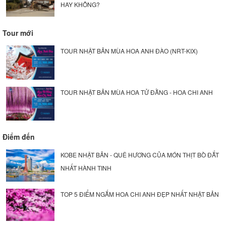
HAY KHÔNG?
Tour mới
TOUR NHẬT BẢN MÙA HOA ANH ĐÀO (NRT-KIX)
TOUR NHẬT BẢN MÙA HOA TỬ ĐẰNG - HOA CHI ANH
Điểm đến
KOBE NHẬT BẢN - QUÊ HƯƠNG CỦA MÓN THỊT BÒ ĐẮT
NHẤT HÀNH TINH
TOP 5 ĐIỂM NGẮM HOA CHI ANH ĐẸP NHẤT NHẬT BẢN