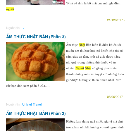
"Nhà vệ sinh là bộ mặt của mỗi gia đình
người
......
21/12/2017 -
Nguồn tin :
-/-
ẨM THỰC NHẬT BẢN (Phần 3)
Ẩm thực
Nhật
Bản luôn là điều khiến tôi
muốn tìm tòi học hỏi, nó khiến cho tôi có
cảm giác an tâm, một cả giác được nâng
niu quý trọng những thứ thuộc về tự
nhiên.
Người
Nhật
cố gắng phát triển
thành những món ăn tuyệt vời nhưng luôn
giữ được hương vị thiên nhiên nhất. Mời
các bạn đón xem phần 3 của......
05/06/2017 -
Nguồn tin :
Univiet Travel
ẨM THỰC NHẬT BẢN (Phần 2)
Không lạm dụng quá nhiều gia vị mà chú
trọng làm nổi bật hương vị tươi ngon, tinh