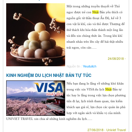
Một trong những truyền thuyết về Thỏ
ngọc được trẻ con
Nhật
Bản yêu thích có
nguồn gốc từ thần thoại Ấn Độ, kể về 3
con vật là khỉ, cáo và thỏ được Thượng đế
thử thách khi hóa thân thành một ông lão
và đến xin chúng thức ăn. Trong khi khỉ
nhanh nhảu trèo lên cây để hái thật nhiều
trái ngon, còn cáo......
24/08/2018 -
Nguồn tin :
Yeudulich
KINH NGHIỆM DU LỊCH NHẬT BẢN TỰ TÚC
Nếu bạn đang lo lắng về những khó khăn
trong việc xin VISA du lịch
Nhật
Bản tự
túc hay lo lắng trong việc lựa chọn phương
tiện đi lại, lịch trình tham quan, tìm kiếm
khách sạn giá rẻ, lựa chọn các quán ăn phù
hợp với ngân sách và khẩu vị của mình.
UNIVIET TRAVEL xin chia sẽ những kinh nghiêm du lịch......
27/06/2018 - Univiet Travel