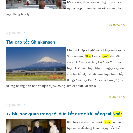
lựa chọn giữa vô vàn những món quà ý
nghĩa, hợp túi tiền tại xứ sở hoa anh đào
này. Hàng hóa tại......
29/07/2015 -
Nguồn tin :
-/-
Tàu cao tốc Shinkansen
Chu du khắp xứ phù tang bằng tàu cao tốc
Shinkansen.
Nhật
Bản là
người
dẫn đầu
cuộc chơi tàu cao tốc, trước cả Ý 13 năm
hay TGV của Pháp. Mặc dù ngày nay các
con tàu tốc độ cao đã xuất hiện trên khắp
thế giới từ Tây Ban Nha đến Trung Quốc
nhưng những tinh hoa về dịch vụ và mạng lưới của shinkansen ở......
16/07/2015 -
Nguồn tin :
-/-
17 bài học quan trọng tôi đúc kết được khi sống tại
Nhật
Khi bạn đặt chân lên nước
Nhật
lần đầu,
bạn sẽ rất dễ dàng bị ấn tượng bởi chất