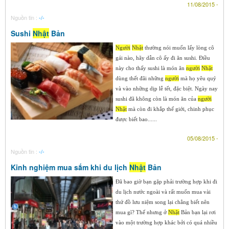
11/08/2015 -
Nguồn tin :
-/-
Sushi
Nhật
Bản
Người
Nhật
thường nói muốn lấy lòng cô
gái nào, hãy dẫn cô ấy đi ăn sushi. Điều
này cho thấy sushi là món ăn
người
Nhật
dùng thết đãi những
người
mà họ yêu quý
và vào những dịp lễ tết, đặc biệt. Ngày nay
sushi đã không còn là món ăn của
người
Nhật
mà còn đi khắp thế giới, chinh phục
được biết bao......
05/08/2015 -
Nguồn tin :
-/-
Kinh nghiệm mua sắm khi du lịch
Nhật
Bản
Đã bao giờ bạn gặp phải trường hợp khi đi
du lịch nước ngoài và rất muốn mua vài
thứ đồ lưu niệm song lại chẳng biết nên
mua gì? Thế nhưng ở
Nhật
Bản bạn lại rơi
vào một trường hợp khác bởi có quá nhiều