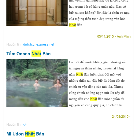
nhà vệ sinh đất nước này dù là công cộng
hay trong bất cứ hàng quán nào. Bạn có
biết tại sao không? Bởi đây là chốn cư ngụ
của một vị thần xinh đẹp trong văn hóa
Nhật
Bản....
05/11/2015 - Anh Minh
Nguồn tin :
dulich.vnexpress.net
Tắm Onsen
Nhật
Bản
Là một đất nước không giàu khoáng sản,
tài nguyên thiên nhiên, ngược lại hằng
năm
Nhật
Bản luôn phải đối mặt với
những thiên tai, đặc biệt là động đất do
chính sự vận động của núi lửa. Nhưng
cũng chính những ngọn núi lửa này đã
mang đến cho
Nhật
Bản một nguồn tài
nguyên vô cùng quý giá, đó chính là......
24/08/2015 -
Nguồn tin :
-/-
Mì Udon
Nhật
Bản