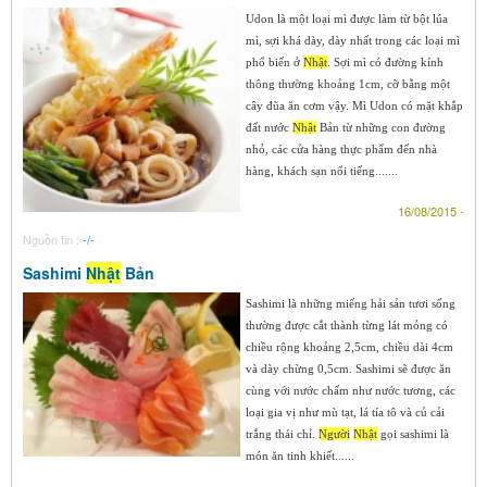
Udon là một loại mì được làm từ bột lúa
mì, sợi khá dày, dày nhất trong các loại mì
phổ biến ở
Nhật
. Sợi mì có đường kính
thông thường khoảng 1cm, cỡ bằng một
cây đũa ăn cơm vậy. Mì Udon có mặt khắp
đất nước
Nhật
Bản từ những con đường
nhỏ, các cửa hàng thực phẩm đến nhà
hàng, khách sạn nổi tiếng.......
16/08/2015 -
Nguồn tin :
-/-
Sashimi
Nhật
Bản
Sashimi là những miếng hải sản tươi sống
thường được cắt thành từng lát mỏng có
chiều rộng khoảng 2,5cm, chiều dài 4cm
và dày chừng 0,5cm. Sashimi sẽ được ăn
cùng với nước chấm như nước tương, các
loại gia vị như mù tạt, lá tía tô và củ cải
trắng thái chỉ.
Người
Nhật
gọi sashimi là
món ăn tinh khiết......