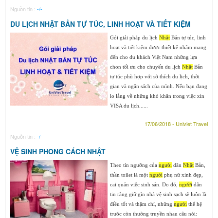
Nguồn tin :
-/-
DU LỊCH NHẬT BẢN TỰ TÚC, LINH HOẠT VÀ TIẾT KIỆM
Gói giải pháp du lịch
Nhật
Bản tự túc, linh
hoạt và tiết kiệm được thiết kế nhằm mang
đến cho du khách Việt Nam những lựa
chon tối ưu cho chuyến du lịch
Nhật
Bản
tự túc phù hợp với sở thích du lịch, thời
gian và ngân sách của mình. Nếu bạn đang
lo lắng về những khó khăn trong việc xin
VISA du lịch......
17/06/2018 - Univiet Travel
Nguồn tin :
-/-
VỆ SINH PHONG CÁCH NHẬT
Theo tín ngưỡng của
người
dân
Nhật
Bản,
thần toilet là một
người
phụ nữ xinh đẹp,
cai quản việc sinh sản. Do đó,
người
dân
tin rằng giữ gìn nhà vệ sinh sạch sẽ luôn là
điều tốt và thậm chí, những
người
thế hệ
trước còn thường truyền nhau câu nói: