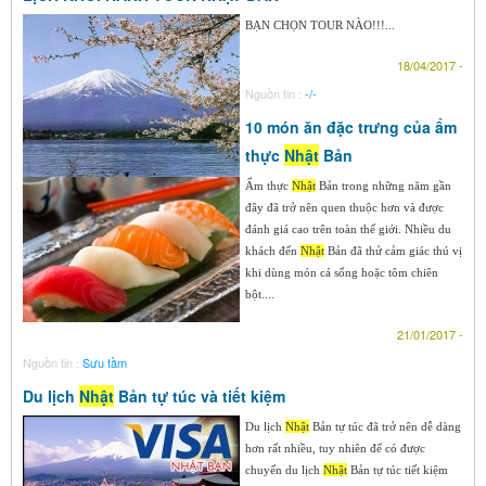
BẠN CHỌN TOUR NÀO!!!...
18/04/2017 -
Nguồn tin :
-/-
10 món ăn đặc trưng của ẩm
thực
Nhật
Bản
Ẩm thực
Nhật
Bản trong những năm gần
đây đã trở nên quen thuộc hơn và được
đánh giá cao trên toàn thế giới. Nhiều du
khách đến
Nhật
Bản đã thử cảm giác thú vị
khi dùng món cá sống hoặc tôm chiên
bột....
21/01/2017 -
Nguồn tin :
Sưu tầm
Du lịch
Nhật
Bản tự túc và tiết kiệm
Du lịch
Nhật
Bản tự túc đã trở nên dễ dàng
hơn rất nhiều, tuy nhiên để có được
chuyến du lịch
Nhật
Bản tự túc tiết kiệm