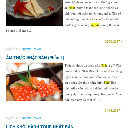
khiết tự nhiên của món ăn. Hương vị món
ăn
Nhật
thường thanh tao, nhẹ nhàng và
phù hợp với thiên nhiên từng mùa. Nếu có
thể thưởng thức tất cả các món ăn tại đất
nước này, chắc mọi
người
không thể nào
bỏ qua 1 số món......
02/06/2017 -
Nguồn tin :
Univiet Travel
ẨM THỰC NHẬT BẢN (Phần 1)
Thức ăn được ưa thích của
Nhật
là gì? Văn
hóa ẩm thực Nhật Bản đã tồn tại được hàng
ngàn năm, là một quốc đảo độc lập và có
xu hướng ẩm thực riêng biệt,
Nhật
Bản
phát triển văn hóa này thành một truyền
thống độc đáo, sống động. Kết quả là Nhật
Bản hiện nay có một số......
01/06/2017 -
Nguồn tin :
Univiet Travel
LỊCH KHỞI HÀNH TOUR NHẬT BẢN