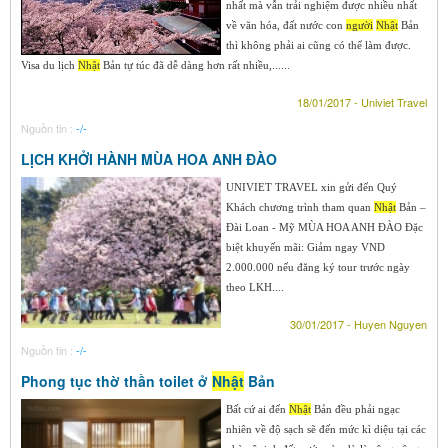
nhất mà vẫn trải nghiệm được nhiều nhất
về văn hóa, đất nước con
người
Nhật
Bản
thì không phải ai cũng có thể làm được.
Visa du lịch
Nhật
Bản tự túc đã dễ dàng hơn rất nhiều,......
18/01/2017 - Univiet Travel
Nguồn tin :
-/-
LỊCH KHỞI HÀNH MÙA HOA ANH ĐÀO
UNIVIET TRAVEL xin gửi đến Quý
Khách chương trình tham quan
Nhật
Bản –
Đài Loan - Mỹ MÙA HOA ANH ĐÀO Đặc
biệt khuyến mãi: Giảm ngay VND
2.000.000 nếu đăng ký tour trước ngày
theo LKH....
30/01/2017 - Huyen Nguyen
Nguồn tin :
-/-
Phong tục thờ thần toilet ở
Nhật
Bản
Bất cứ ai đến
Nhật
Bản đều phải ngạc
nhiên về độ sạch sẽ đến mức kì diệu tại các