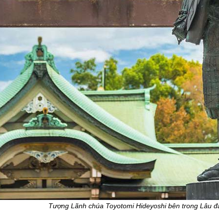
Tượng Lãnh chúa Toyotomi Hideyoshi bên trong Lâu đ