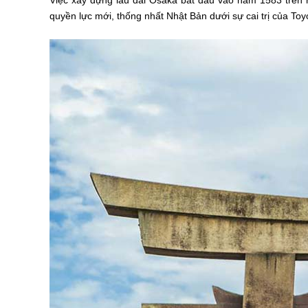
Việc xây dựng lâu đài Osaka bắt đầu vào năm 1583 trên 
quyền lực mới, thống nhất Nhật Bản dưới sự cai trị của Toy