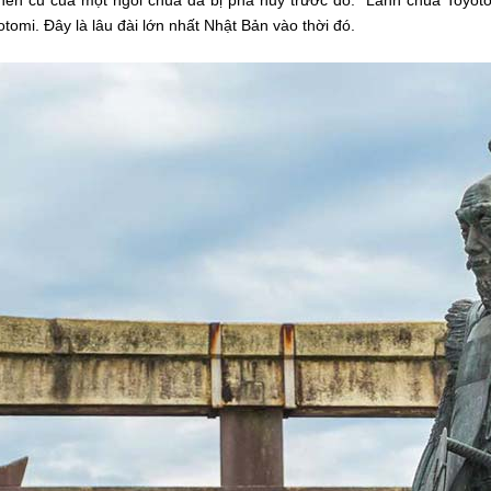
nền cũ của một ngôi chùa đã bị phá hủy trước đó. Lãnh chúa Toyotom
otomi. Đây là lâu đài lớn nhất Nhật Bản vào thời đó.