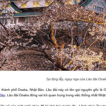
Sự lộng lẫy, nguy nga của Lâu đài Osak
 thành phố Osaka, Nhật Bản. Lâu đài này có tên gọi nguyên gốc là Os
Đào
. Lâu đài Osaka đóng vai trò quan trọng trong việc thống nhất Nh