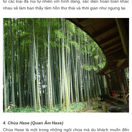
từ các loại đá núi tự nhiên với hình dáng, sắc diện hoàn toàn khác
nhau sẽ làm bạn thấy tâm hồn thư thái và thời gian như ngưng lại.
4. Chùa Hase (Quan Âm Hase)
Chùa Hase là một trong những ngôi chùa mà du khách muốn đến