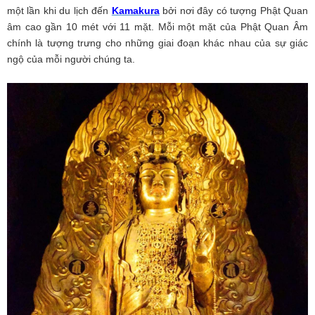
một lần khi du lịch đến
Kamakura
bởi nơi đây có tượng Phật Quan
âm cao gần 10 mét với 11 mặt. Mỗi một mặt của Phật Quan Âm
chính là tượng trưng cho những giai đoạn khác nhau của sự giác
ngộ của mỗi người chúng ta.