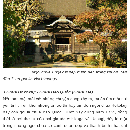
Ngôi chùa Engakuji nép mình bên trong khuôn viên
đền Tsurugaoka Hachimangu
3.Chùa Hokokuji - Chùa Báo Quốc (Chùa Tre)
Nếu bạn mệt mỏi với những chuyện đang xảy ra, muốn tìm một nơi
yên tĩnh, trốn khỏi những ồn ào thì hãy tìm đến ngôi chùa Hokokuji
hay còn gọi là chùa Báo Quốc. Được xây dựng năm 1334, đồng
thời là nơi thờ tự của hai gia tộc Ashikaga và Uesugi, đây là một
trong những ngôi chùa có cảnh quan đẹp và thanh bình nhất đất