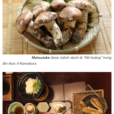
Matsutake
được mệnh danh là “Nữ hoàng” trong
ẩm thực ở Kamakura