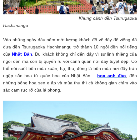
Khung cảnh đền Tsurugaoka
Hachimangu
Vào những ngày đầu năm mới lượng khách đổ về đây để viếng đã
đưa đền Tsurugaoka Hachimangu trở thành 10 ngôi đền nổi tiếng
của
Nhật Bản
. Du khách không chỉ đến đây vì sự linh thiêng của
ngôi đền mà còn bị quyến rũ với cảnh quan nơi đây tuyệt đẹp. Có
thể nói suốt bốn mùa xuân, hạ, thu, đông là bốn mùa nơi đây tràn
ngập sắc hoa từ quốc hoa của Nhật Bản –
hoa anh đào
, đến
những bông hoa sen e ấp và mùa thu thì cả không gian chìm vào
sắc cam rực rỡ của lá phong.