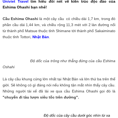
Univiet Travel
tìm hiểu đôi nét về kiến trúc độc đáo của
Eshima Ohashi bạn nhé!
Cầu Eshima Ohashi
là một cây cầu có chiều dài 1,7 km, trong đó
phần cầu dài 1,44 km, và chiều rộng 11,3 mét với 2 làn đường nối
từ thành phố Matsue thuộc tỉnh Shimane tới thành phố Sakaiminato
thuộc tỉnh Tottori,
Nhật Bản
.
Độ dốc của trông như thẳng đứng của cầu Eshima
Oshahi
Là cây cầu khung cứng lớn nhất tại Nhật Bản và lớn thứ ba trên thế
giới. Sẽ không có gì đáng nói nếu không tận mắt nhìn thấy cây cầu.
Những người tài xế đã lái xe qua cầu Eshima Ohashi gọi đó là
"chuyến đi tàu lượn siêu tốc trên đường".
Độ dốc của cây cầu dưới góc nhìn từ xa