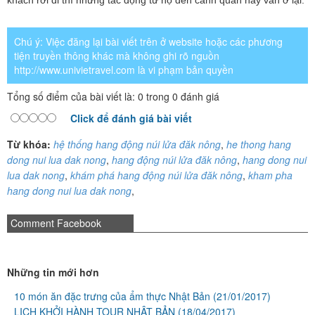
Chú ý: Việc đăng lại bài viết trên ở website hoặc các phương
tiện truyền thông khác mà không ghi rõ nguồn
http://www.univietravel.com là vi phạm bản quyền
Tổng số điểm của bài viết là: 0 trong 0 đánh giá
Click để đánh giá bài viết
Từ khóa:
hệ thống hang động núi lửa đăk nông
,
he thong hang
dong nui lua dak nong
,
hang động núi lửa đăk nông
,
hang dong nui
lua dak nong
,
khám phá hang động núi lửa đăk nông
,
kham pha
hang dong nui lua dak nong
,
Comment Facebook
Những tin mới hơn
10 món ăn đặc trưng của ẩm thực Nhật Bản
(21/01/2017)
LỊCH KHỞI HÀNH TOUR NHẬT BẢN
(18/04/2017)