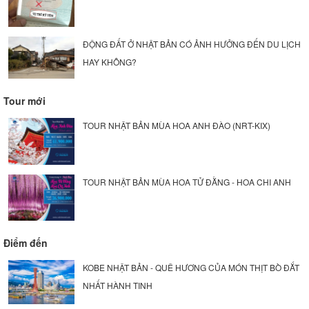
ĐỘNG ĐẤT Ở NHẬT BẢN CÓ ẢNH HƯỞNG ĐẾN DU LỊCH
HAY KHÔNG?
Tour mới
TOUR NHẬT BẢN MÙA HOA ANH ĐÀO (NRT-KIX)
TOUR NHẬT BẢN MÙA HOA TỬ ĐẰNG - HOA CHI ANH
Điểm đến
KOBE NHẬT BẢN - QUÊ HƯƠNG CỦA MÓN THỊT BÒ ĐẮT
NHẤT HÀNH TINH