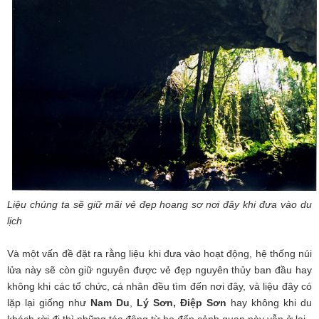
Liệu chúng ta sẽ giữ mãi vẻ đẹp hoang sơ nơi đây khi đưa vào du
lịch
Và một vấn đề đặt ra rằng liệu khi đưa vào hoạt động, hệ thống núi
lửa này sẽ còn giữ nguyên được vẻ đẹp nguyên thủy ban đầu hay
không khi các tổ chức, cá nhân đều tìm đến nơi đây, và liệu đây có
lặp lại giống như
Nam Du
,
Lý Sơn, Điệp Sơn
hay không khi du
khách rời đi thì những tác động từ họ đến cảnh quan này vẫn ở lại.