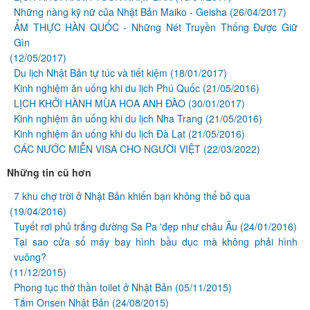
Những nàng kỹ nữ của Nhật Bản Maiko - Geisha
(26/04/2017)
ẨM THỰC HÀN QUỐC - Những Nét Truyền Thống Được Giữ
Gìn
(12/05/2017)
Du lịch Nhật Bản tự túc và tiết kiệm
(18/01/2017)
Kinh nghiệm ăn uống khi du lịch Phú Quốc
(21/05/2016)
LỊCH KHỞI HÀNH MÙA HOA ANH ĐÀO
(30/01/2017)
Kinh nghiệm ăn uống khi du lịch Nha Trang
(21/05/2016)
Kinh nghiệm ăn uống khi du lịch Đà Lạt
(21/05/2016)
CÁC NƯỚC MIỄN VISA CHO NGƯỜI VIỆT
(22/03/2022)
Những tin cũ hơn
7 khu chợ trời ở Nhật Bản khiến bạn không thể bỏ qua
(19/04/2016)
Tuyết rơi phủ trắng đường Sa Pa 'đẹp như châu Âu
(24/01/2016)
Tại sao cửa sổ máy bay hình bầu dục mà không phải hình
vuông?
(11/12/2015)
Phong tục thờ thần toilet ở Nhật Bản
(05/11/2015)
Tắm Onsen Nhật Bản
(24/08/2015)