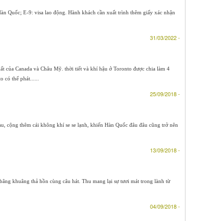
 Hàn Quốc; E-9: visa lao động. Hành khách cần xuất trình thêm giấy xác nhận
31/03/2022 -
ất của Canada và Châu Mỹ. thời tiết và khí hậu ở Toronto được chia làm 4
có thể phát......
25/09/2018 -
, cộng thêm cái không khí se se lạnh, khiến Hàn Quốc đâu đâu cũng trở nên
13/09/2018 -
g khuâng thả hồn cùng câu hát. Thu mang lại sự tươi mát trong lành từ
04/09/2018 -