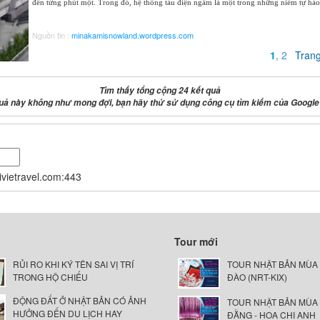
đến từng phút một. Trong đó, hệ thống tàu điện ngầm là một trong những niềm tự hào 
Nguồn tin :
minakamisnowland.wordpress.com
1
,
2
Tran
Tìm thấy tổng cộng 24 kết quả
uả này không như mong đợi, bạn hãy thử sử dụng công cụ tìm kiếm của Google
nivietravel.com:443
Tour mới
RỦI RO KHI KÝ TÊN SAI VỊ TRÍ
TOUR NHẬT BẢN MÙA
TRONG HỘ CHIẾU
ĐÀO (NRT-KIX)
ĐỘNG ĐẤT Ở NHẬT BẢN CÓ ẢNH
TOUR NHẬT BẢN MÙA
HƯỞNG ĐẾN DU LỊCH HAY
ĐẰNG - HOA CHI ANH