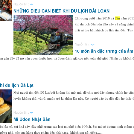
Nguồn tin :
-/-
NHỮNG ĐIỀU CẦN BIẾT KHI DU LỊCH ĐÀI LOAN
Chỉ trong cuối năm 2016 và
đầu
năm 2017 
khi du lịch đến hòn đảo này và cũng chín
thật sự thu hút khách du lịch tìm đến. Tuy 
Nguồn tin :
-/-
10 món ăn đặc trưng của ẩm
 gần đây đã trở nên quen thuộc hơn và được đánh giá cao trên toàn thế giới. Nhiều du khách 
i du lịch Đà Lạt
Mọi người tìm đến Đà Lạt bởi không khí mát mẻ, dễ chịu nơi đây nhưng chính họ cũng
luyến không thôi và rồi muốn trở lại thêm lần nữa. Có người bảo do đến đây họ thấy th
Nguồn tin :
-/-
Mì Udon Nhật Bản
bột lúa mì, sợi khá dày, dày nhất trong các loại mì phổ biến ở Nhật. Sợi mì có đường kính th
ờng nhỏ, các cửa hàng thực phẩm đến nhà hàng, khách sạn nổi tiếng.......