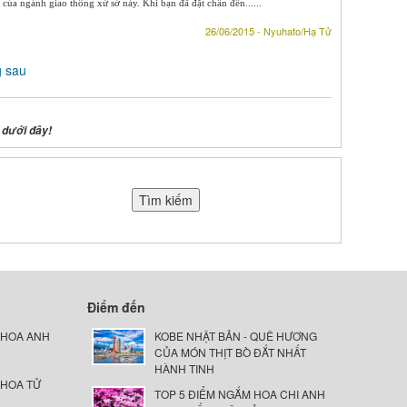
của ngành giao thông xử sở này. Khi bạn đã đặt chân đến......
26/06/2015 - Nyuhato/Hạ Tử
g sau
 dưới đây!
Điểm đến
 HOA ANH
KOBE NHẬT BẢN - QUÊ HƯƠNG
CỦA MÓN THỊT BÒ ĐẮT NHẤT
HÀNH TINH
 HOA TỬ
TOP 5 ĐIỂM NGẮM HOA CHI ANH