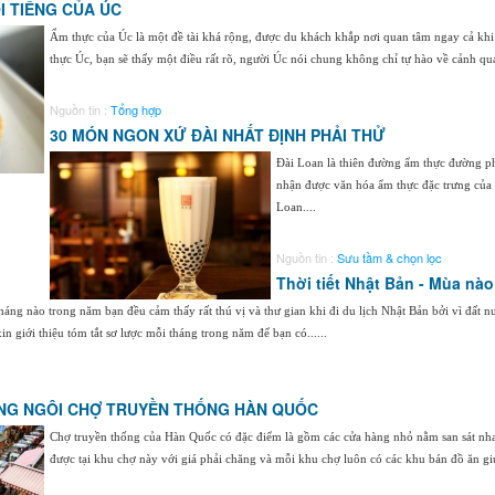
 TIẾNG CỦA ÚC
Ẩm thực của Úc là một đề tài khá rộng, được du khách khắp nơi quan tâm ngay cả khi
thực Úc, bạn sẽ thấy một điều rất rõ, người Úc nói chung không chỉ tự hào về cảnh qua
Nguồn tin :
Tổng hợp
30 MÓN NGON XỨ ĐÀI NHẤT ĐỊNH PHẢI THỬ
Đài Loan là thiên đường ẩm thực đường p
nhận được văn hóa ẩm thực đặc trưng của
Loan....
Nguồn tin :
Sưu tầm & chọn lọc
Thời tiết Nhật Bản - Mùa nà
 tháng nào trong năm bạn đều cảm thấy rất thú vị và thư gian khi đi du lịch Nhật Bản bởi vì đất
in giới thiệu tóm tắt sơ lược mỗi tháng trong năm để bạn có......
NG NGÔI CHỢ TRUYỀN THỐNG HÀN QUỐC
Chợ truyền thống của Hàn Quốc có đặc điểm là gồm các cửa hàng nhỏ nằm san sát nha
được tại khu chợ này với giá phải chăng và mỗi khu chợ luôn có các khu bán đồ ăn gi