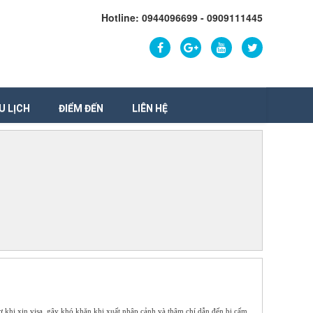
Hotline: 0944096699 - 0909111445
U LỊCH
ĐIỂM ĐẾN
LIÊN HỆ
 sơ khi xin visa, gây khó khăn khi xuất nhập cảnh và thậm chí dẫn đến bị cấm