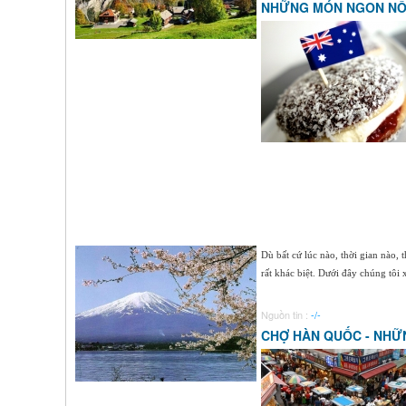
NHỮNG MÓN NGON NỔI
Dù bất cứ lúc nào, thời gian nào,
rất khác biệt. Dưới đây chúng tôi x
Nguồn tin :
-/-
CHỢ HÀN QUỐC - NHỮ