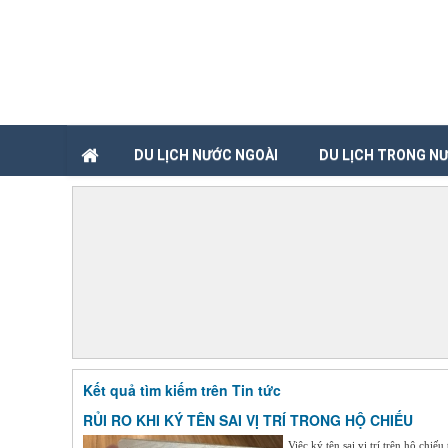
DU LỊCH NƯỚC NGOÀI
DU LỊCH TRONG N
Kết quả tìm kiếm trên Tin tức
RỦI RO KHI KÝ TÊN SAI VỊ TRÍ TRONG HỘ CHIẾU
Việc ký tên sai vị trí trên hộ chi