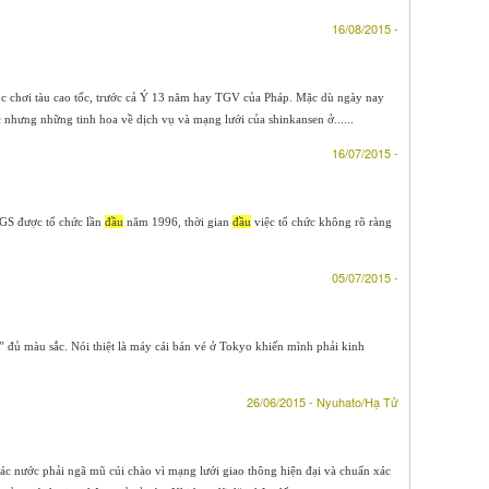
16/08/2015 -
c chơi tàu cao tốc, trước cả Ý 13 năm hay TGV của Pháp. Mặc dù ngày nay
 nhưng những tinh hoa về dịch vụ và mạng lưới của shinkansen ở......
16/07/2015 -
TGS được tổ chức lần
đầu
năm 1996, thời gian
đầu
việc tổ chức không rõ ràng
05/07/2015 -
” đủ màu sắc. Nói thiệt là máy cái bán vé ở Tokyo khiến mình phải kinh
26/06/2015 - Nyuhato/Hạ Tử
các nước phải ngã mũ cúi chào vì mạng lưới giao thông hiện đại và chuẩn xác