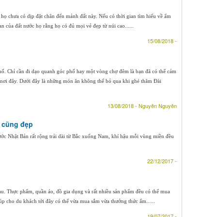
 họ chưa có dịp đặt chân đến mảnh đất này. Nếu có thời gian tìm hiểu về ẩm
n của đất nước họ rằng họ có đủ mọi vẻ đẹp từ núi cao......
15/08/2018 -
hố. Chỉ cần đi dạo quanh góc phố hay một vòng chợ đêm là bạn đã có thể cảm
 nơi đây. Dưới đây là những món ăn không thể bỏ qua khi ghé thăm Đài
13/08/2018 - Nguyên Nguyên
o cũng đẹp
 nước Nhật Bản rất rộng trải dài từ Bắc xuống Nam, khí hậu mỗi vùng miền đều
22/12/2017 -
u. Thực phẩm, quần áo, đồ gia dụng và rất nhiều sản phẩm đều có thể mua
úp cho du khách tới đây có thể vừa mua sắm vừa thưởng thức ẩm......
19/07/2017 -