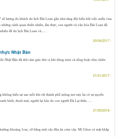
số lượng du khách du lịch Đài Loan gần như tăng đột biến bởi việc miễn visa
h những cảnh quan thiên nhiên, ẩm thực, con người và văn hóa Đài Loan đã
nhiên để du lịch Đài Loan và......
20/04/2017 -
 thực Nhật Bản
đến Nhật Bản đã thử cảm giác thú vị khi dùng món cá sống hoặc tôm chiên
21/01/2017 -
 không hiểu tại sao mỗi khi rời thành phố mộng mơ này lại có sự quyến
anh bình, thoải mái, người lại bảo do con người Đà Lạt thân......
21/05/2016 -
ông thường khoảng 1cm, cỡ bằng một cây đũa ăn cơm vậy. Mì Udon có mặt khắp