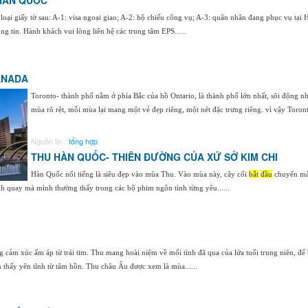
HÀN QUỐC
oại giấy tờ sau: A-1: visa ngoại giao; A-2: hộ chiếu công vụ; A-3: quân nhân đang phục vụ tại
ng tin. Hành khách vui lòng liên hệ các trung tâm EPS......
ANADA
Toronto- thành phố nằm ở phía Bắc của hồ Ontario, là thành phố lớn nhất, sôi động nh
mùa rõ rệt, mỗi mùa lại mang một vẻ đẹp riêng, một nét đặc trưng riêng. vì vậy Toronto 
Nguồn tin :
tổng hợp
THU HÀN QUỐC- THIÊN ĐƯỜNG CỦA XỨ SỞ KIM CHI
Hàn Quốc nổi tiếng là siêu đẹp vào mùa Thu. Vào mùa này, cây cối
bắt
đầu
chuyển màu
nh quay mà mình thường thấy trong các bộ phim ngôn tình từng yêu......
ảm xúc ấm áp từ trái tim. Thu mang hoài niệm về mối tình đã qua của lứa tuổi trung niên, để bân
m thấy yên tĩnh từ tâm hồn. Thu châu Âu được xem là mùa......