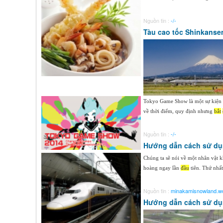
Nguồn tin :
-/-
Tàu cao tốc Shinkanse
Tokyo Game Show là một sự kiện d
về thời điểm, quy định nhưng
bắt
Nguồn tin :
-/-
Hướng dẫn cách sử dụn
Chúng ta sẽ nói về một nhân vật k
hoàng ngay lần
đầu
tiên. Thứ nhất
Nguồn tin :
minakamisnowland.w
Hướng dẫn cách sử dụn