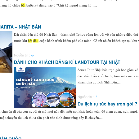
 mang hộ chiếu
bắt
buộc ký đúng vào ô “Chữ ký người mang hộ......
ARITA – NHẬT BẢN
Đặt chân đến thủ đô Nhật Bản - thành phố Tokyo rộng lớn với vô vàn những điều thú 
trước khi
bắt
đầu
cuộc hành trình khám phá của mình. Có rất nhiều khách sạn tại khu v
Nguồn tin :
-/-
DÀNH CHO KHÁCH ĐĂNG KÍ LANDTOUR TẠI NHẬT
Series Tour Nhật bản trọn gói bao gồm vé
đặc, đảm bảo khởi hành, tour mùa nào cũn
khám phá du lịch Nhật Bản....
Nguồn tin :
-/-
Du lịch tự túc hay trọn gói ?
ện chuyến đi của con người từ một nơi này đến một nơi khác hoàn toàn để tham quan, nghỉ ngơi
 một chuyến du lịch thì ta cần phải xác định được rằng đây là chuyến......