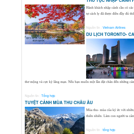
THỦ TỤC NHẬP CẢNH 
Hành khách nhập cảnh cần có các l
tự cách ly đã được điền đầy đủ thô
Nguồn tin :
Vietnam Airlines
DU LỊCH TORONTO- C
thơ mộng và cực kỳ lãng mạn. Nếu bạn muốn một lần đặt chân đến những cả
Nguồn tin :
Tổng hợp
TUYỆT CẢNH MÙA THU CHÂU ÂU
Mùa thu- mùa của ký ức với những c
thiên nhiên. Làm con người ta cả
Nguồn tin :
tổng hợp