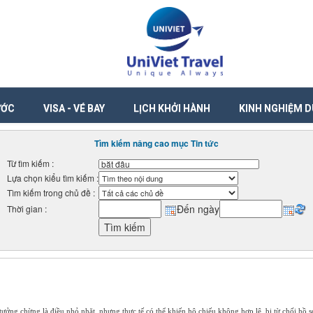
ƯỚC
VISA - VÉ BAY
LỊCH KHỞI HÀNH
KINH NGHIỆM D
Tìm kiếm nâng cao mục Tin tức
Từ tìm kiếm :
Lựa chọn kiểu tìm kiếm :
Tìm kiếm trong chủ đề :
Đến ngày
Thời gian :
ếu tưởng chừng là điều nhỏ nhặt, nhưng thực tế có thể khiến hộ chiếu không hợp lệ, bị từ chối hồ