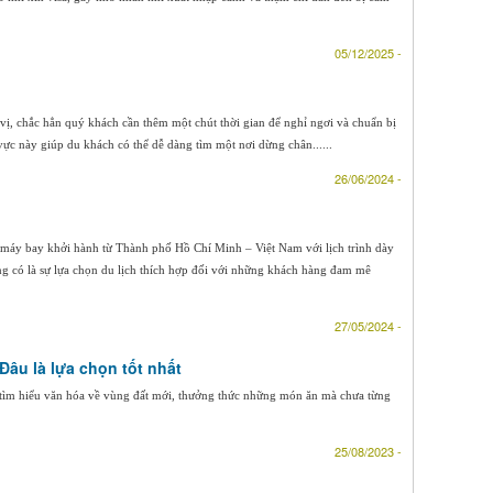
05/12/2025 -
vị, chắc hẳn quý khách cần thêm một chút thời gian để nghỉ ngơi và chuẩn bị
ực này giúp du khách có thể dễ dàng tìm một nơi dừng chân......
26/06/2024 -
 máy bay khởi hành từ Thành phố Hồ Chí Minh – Việt Nam với lịch trình dày
g có là sự lựa chọn du lịch thích hợp đối với những khách hàng đam mê
27/05/2024 -
 Đâu là lựa chọn tốt nhất
, tìm hiểu văn hóa về vùng đất mới, thưởng thức những món ăn mà chưa từng
25/08/2023 -