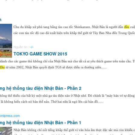
n
Chu du khắp xứ phù tang bằng tàu cao tốc Shinkansen. Nhật Bản là người dẫn
đầu
cuộ
các con tàu tốc độ cao đã xuất hiện trên khắp thế giới từ Tây Ban Nha đến Trung Quốc
Nguồn tin :
-/-
TOKYO GAME SHOW 2015
ành cho các game thủ không chỉ của Nhật Bản mà cho tất cả ai yêu thích game trên toàn cầu. 
đầu
từ năm 2002, Nhật Bản quyết định TGS sẽ được diễn ra thường niên......
g hệ thống tàu điện Nhật Bản - Phần 2
hông thể thiếu của bất kỳ một nhà ga tàu điện nào ở Nhật nhé. Đó chính là “máy bán vé tự động
 là không hiểu cách nó bán thế nào. Thứ hai nữa là ngó lên cái bản đồ......
ordpress.com
g hệ thống tàu điện Nhật Bản - Phần 1
Nhật Bản không chỉ nổi tiếng khắp thế giới vì văn hóa ẩm thực đặc sắc mà còn khiến 